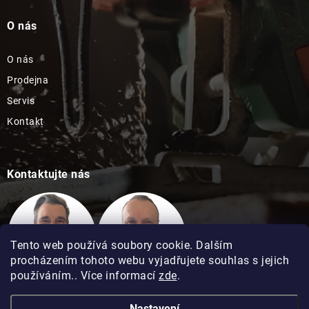
O nás
O nás
Prodejna
Servis
Kontakt
Kontaktujte nás
Tento web používá soubory cookie. Dalším
procházením tohoto webu vyjadřujete souhlas s jejich
používáním.. Více informací
zde
.
Technická podpora
Technická podpora
Nastavení
David Kimel
David Matuška