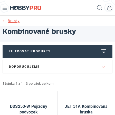
Přejít
Hled
na
obsah
Brusky
AKCE
Kombinované brusky
PRODUKTY
PRODUKTY RECORD POWER
FILTROVAT PRODUKTY
V
Ř
PRODUKTY BENET
DOPORUČUJEME
ý
a
p
z
NOVINKY
i
e
Stránka
1
z
1
-
3
položek celkem
KURZY SOUSTRUŽENÍ DŘEVA
s
n
p
í
KONTAKT
r
p
BDS250-W Pojízdný
JET 31A Kombinovaná
o
r
podvozek
bruska