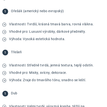
Ořešák (americký nebo evropský)
Vlastnosti: Tvrdší, krásná tmavá barva, rovná vlákna.
Vhodné pro: Luxusní výrobky, dárkové předměty.
Výhoda: Vysoká estetická hodnota.
Třešeň
Vlastnosti: Středně tvrdá, jemná textura, teplý odstín.
Vhodné pro: Misky, svícny, dekorace.
Výhoda: Zraje do tmavšího tónu, snadno se leští.
Dub
Vlastnosti: Velmi tvrdý, výrazná kresba, těžší na