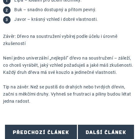
Lípa – ideální pro učení techniky.
Buk – snadno dostupný a přitom pevný.
Javor – krásný vzhled i dobré vlastnosti.
Závěr: Dřevo na soustružení vybírej podle účelu i úrovně
zkušeností
Není jedno univerzální „nejlepší“ dřevo na soustružení – záleží,
co chceš vyrábět, jaký vzhled požaduješ a jaké máš zkušenosti.
Každý druh dřeva má své kouzlo a jedinečné vlastnosti.
Tip na závěr: Než se pustíš do drahých nebo tvrdých dřevin,
začni s měkčími druhy. Vyhneš se frustraci a piliny budou létat
jedna radost.
PŘEDCHOZÍ ČLÁNEK
DALŠÍ ČLÁNEK