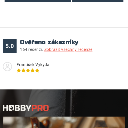
Ověřeno zákazníky
5.0
164
recenzí.
Zobrazit všechny recenze
František Vykydal
Z
á
p
a
t