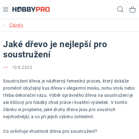
Přejít
Hled
na
obsah
Články
AKCE
Jaké dřevo je nejlepší pro
PRODUKTY
soustružení
PRODUKTY RECORD POWER
10.6.2025
PRODUKTY BENET
Soustružení dřeva je nádherný řemeslný proces, který dokáže
proměnit obyčejný kus dřeva v elegantní misku, nohu stolu nebo
NOVINKY
třeba dekorační vázu. Výběr správného dřeva na soustružení je
ale klíčový pro hladký chod práce i kvalitní výsledek. V tomto
KURZY SOUSTRUŽENÍ DŘEVA
článku si projdeme, jaké druhy dřeva jsou pro soustruh
nejvhodnější, a co při jejich výběru zohlednit.
KONTAKT
Co ovlivňuje vhodnost dřeva pro soustružení?