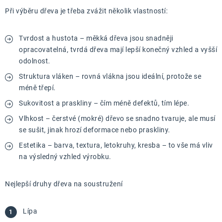
ZNAČKY
Při výběru dřeva je třeba zvážit několik vlastností:
Doprava a platba
Kontakt
Obchodní podmínky
Tvrdost a hustota – měkká dřeva jsou snadněji
Podmínky ochrany osobních údajů
O nás
opracovatelná, tvrdá dřeva mají lepší konečný vzhled a vyšší
Reklamace zboží
Bezpečnost výrobků ( GPSR )
odolnost.
Katalog Record Power
Struktura vláken – rovná vlákna jsou ideální, protože se
méně třepí.
Sukovitost a praskliny – čím méně defektů, tím lépe.
Vlhkost – čerstvé (mokré) dřevo se snadno tvaruje, ale musí
se sušit, jinak hrozí deformace nebo praskliny.
Estetika – barva, textura, letokruhy, kresba – to vše má vliv
na výsledný vzhled výrobku.
Nejlepší druhy dřeva na soustružení
Lípa