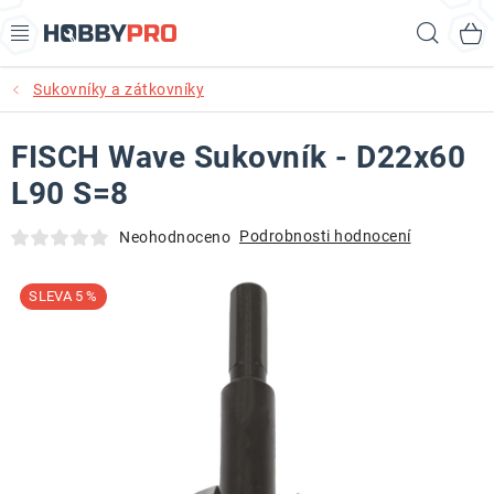
Přejít
Hled
na
obsah
Sukovníky a zátkovníky
AKCE
FISCH Wave Sukovník - D22x60
PRODUKTY
L90 S=8
PRODUKTY RECORD POWER
Podrobnosti hodnocení
Neohodnoceno
PRODUKTY BENET
5 %
NOVINKY
KURZY SOUSTRUŽENÍ DŘEVA
KONTAKT