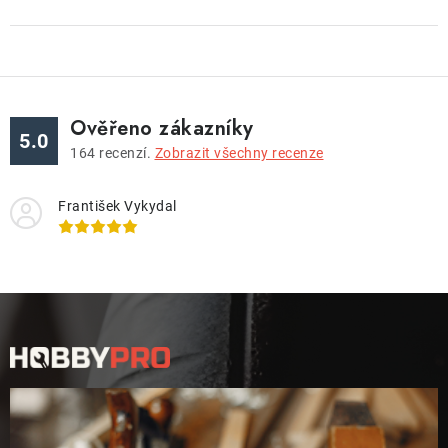
Ověřeno zákazníky
5.0
164
recenzí.
Zobrazit všechny recenze
František Vykydal
Z
á
p
a
t
í