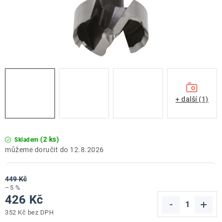
ZNAČKY
Doprava a platba
Kontakt
Obchodní podmínky
Podmínky ochrany osobních údajů
O nás
Reklamace zboží
Bezpečnost výrobků ( GPSR )
Katalog Record Power
+ další (1)
(2 ks)
Skladem
12.8.2026
449 Kč
–5 %
426 Kč
352 Kč bez DPH
Měrná cena: