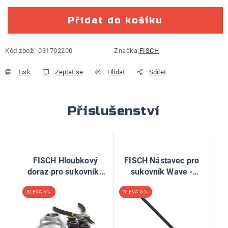
Přidat do košíku
Kód zboží:
031702200
Značka:
FISCH
Tisk
Zeptat se
Hlídat
Sdílet
Příslušenství
FISCH Hloubkový
FISCH Nástavec pro
doraz pro sukovníky
sukovník Wave -
D15-50
330mm, S8
5 %
5 %