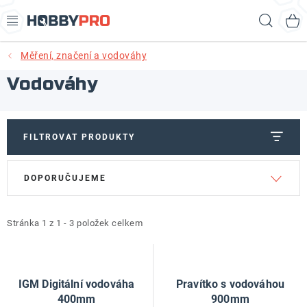
Přejít
Hled
na
obsah
Měření, značení a vodováhy
AKCE
Vodováhy
PRODUKTY
PRODUKTY RECORD POWER
FILTROVAT PRODUKTY
V
Ř
PRODUKTY BENET
DOPORUČUJEME
ý
a
p
z
NOVINKY
i
e
Stránka
1
z
1
-
3
položek celkem
KURZY SOUSTRUŽENÍ DŘEVA
s
n
p
í
KONTAKT
r
p
IGM Digitální vodováha
Pravítko s vodováhou
o
r
400mm
900mm