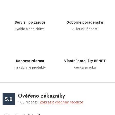
l
á
d
a
Servis i po záruce
Odborné poradenství
c
rychle a spolehlivě
20 let zkušeností
í
p
r
v
k
Doprava zdarma
Vlastní produkty BENET
y
na vybrané produkty
česká značka
v
ý
p
i
Ověřeno zákazníky
5.0
s
165
recenzí.
Zobrazit všechny recenze
u