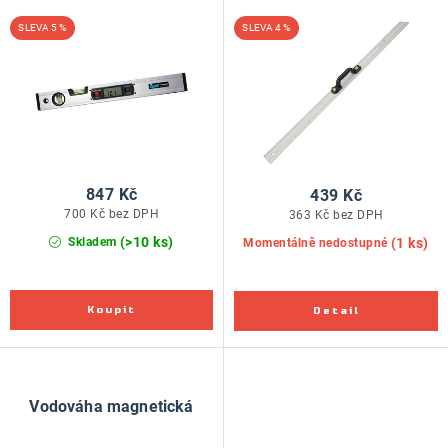
ZNAČKY
d
o
5 %
4 %
u
d
Doprava a platba
Kontakt
Obchodní podmínky
k
u
Podmínky ochrany osobních údajů
O nás
t
k
Reklamace zboží
Bezpečnost výrobků ( GPSR )
ů
t
Katalog Record Power
ů
847 Kč
439 Kč
700 Kč bez DPH
363 Kč bez DPH
(>10 ks)
(1 ks)
Skladem
Momentálně nedostupné
Vodováha magnetická