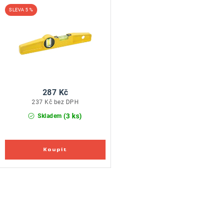
5 %
287 Kč
237 Kč bez DPH
(3 ks)
Skladem
O
v