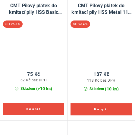
CMT Pilový plátek do
CMT Pilový plátek do
kmitací pily HSS Basic
kmitací pily HSS Metal 118
Wood 119 B0 - L76 I50 TS2
A - L76 I50 TS1,2 (bal 5ks)
5 %
4 %
(bal 5ks)
75 Kč
137 Kč
62 Kč bez DPH
113 Kč bez DPH
(>10 ks)
(10 ks)
Skladem
Skladem