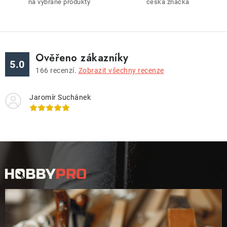
na vybrané produkty
česká značka
u
Ověřeno zákazníky
5.0
166
recenzí.
Zobrazit všechny recenze
Jaromír Suchánek
Z
á
p
a
t
í