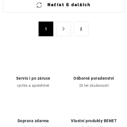
O
Načíst 6 dalších
v
l
á
S
d
1
2
t
a
r
c
á
n
í
k
p
o
r
v
v
á
Servis i po záruce
Odborné poradenství
k
n
rychle a spolehlivě
20 let zkušeností
y
í
v
ý
p
i
Doprava zdarma
Vlastní produkty BENET
s