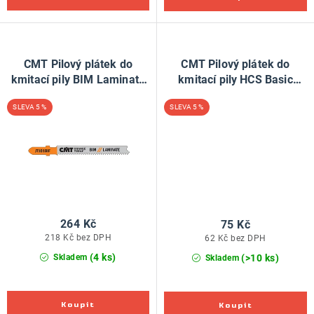
CMT Pilový plátek do
CMT Pilový plátek do
kmitací pily BIM Laminate
kmitací pily HCS Basic
101 BIF - L83 I58 TS1,7
Wood 111 C - L100 I75 TS3
5 %
5 %
(bal 5ks)
(bal 5ks)
264 Kč
75 Kč
218 Kč bez DPH
62 Kč bez DPH
(4 ks)
(>10 ks)
Skladem
Skladem