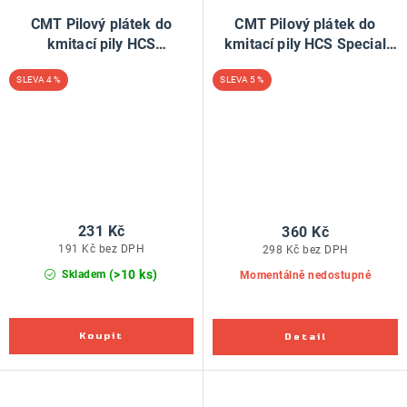
CMT Pilový plátek do
CMT Pilový plátek do
kmitací pily HCS
kmitací pily HCS Special
Progressive Wood 234 X -
Soft-material 313 AW -
4 %
5 %
L116 I90 TS2-3 (bal 5ks)
L152 I100 TS1,2 (bal 3ks)
231 Kč
360 Kč
191 Kč bez DPH
298 Kč bez DPH
(>10 ks)
Skladem
Momentálně nedostupné