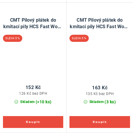
CMT Pilový plátek do
CMT Pilový plátek do
kmitací pily HCS Fast Wood
kmitací pily HCS Fast Wood
344 D - L132 I110 TS4 (bal
744 D - L180 I155 TS 4 (bal
5 %
5 %
5ks)
3ks)
152 Kč
163 Kč
126 Kč bez DPH
135 Kč bez DPH
(>10 ks)
(3 ks)
Skladem
Skladem