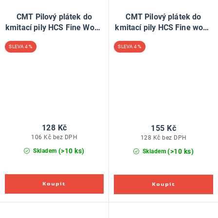
CMT Pilový plátek do
CMT Pilový plátek do
kmitací pily HCS Fine Wood
kmitací pily HCS Fine wood
101 D - L100 I75 TS4 (bal
301 CD - L116 I90 TS3 (bal
4 %
4 %
5ks)
5ks)
128 Kč
155 Kč
106 Kč bez DPH
128 Kč bez DPH
(>10 ks)
(>10 ks)
Skladem
Skladem