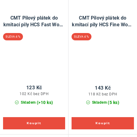
CMT Pilový plátek do
CMT Pilový plátek do
kmitací pily HCS Fast Wood
kmitací pily HCS Fine Wood
DUO 244 DDC - L100 I75
101 A0 - L76 I50 TS1,4 (bal
4 %
4 %
TS4 (bal 5ks)
5ks)
123 Kč
143 Kč
102 Kč bez DPH
118 Kč bez DPH
(>10 ks)
(5 ks)
Skladem
Skladem