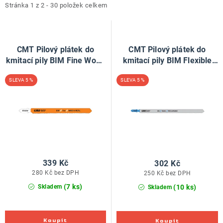
ZNAČKY
i
e
Stránka
1
z
2
-
30
položek celkem
s
n
Doprava a platba
Kontakt
Obchodní podmínky
p
í
Podmínky ochrany osobních údajů
O nás
r
p
CMT Pilový plátek do
CMT Pilový plátek do
o
r
kmitací pily BIM Fine Wood
Reklamace zboží
Bezpečnost výrobků ( GPSR )
kmitací pily BIM Flexible
Metal 318 VF - L132 I100
Metal-Sandwich 718 BF -
d
o
Katalog Record Power
5 %
5 %
TS1,7-2,6 (bal 5ks)
L185 I160 TS1,8 (bal 3ks)
u
d
k
u
t
k
ů
t
ů
339 Kč
302 Kč
280 Kč bez DPH
250 Kč bez DPH
(7 ks)
(10 ks)
Skladem
Skladem