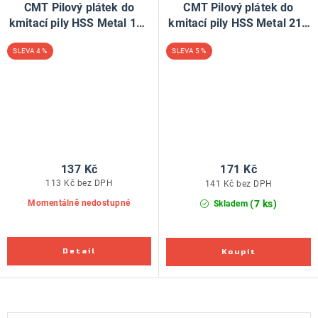
CMT Pilový plátek do
CMT Pilový plátek do
kmitací pily HSS Metal 118
kmitací pily HSS Metal 218
B - L76 I50 TS2 (bal 5ks)
A - L76 I50 TS1,2 (bal 5ks)
4 %
5 %
137 Kč
171 Kč
113 Kč bez DPH
141 Kč bez DPH
(7 ks)
Momentálně nedostupné
Skladem