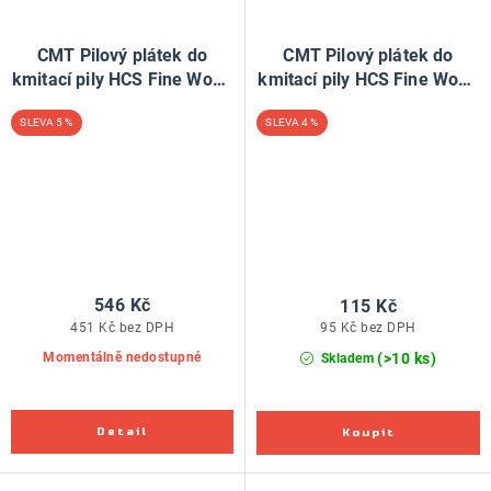
CMT Pilový plátek do
CMT Pilový plátek do
kmitací pily HCS Fine Wood
kmitací pily HCS Fine Wood
101 B - L100 I75 TS2,5 (bal
101 B - L100 I75 TS2,5 (bal
5 %
4 %
25ks)
5ks)
546 Kč
115 Kč
451 Kč bez DPH
95 Kč bez DPH
(>10 ks)
Momentálně nedostupné
Skladem