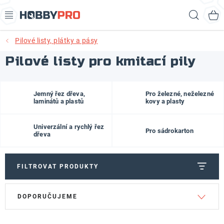
Přejít
Hled
na
obsah
Pilové listy, plátky a pásy
AKCE
Pilové listy pro kmitací pily
PRODUKTY
Jemný řez dřeva,
Pro železné, neželezné
PRODUKTY RECORD POWER
laminátů a plastů
kovy a plasty
PRODUKTY BENET
Univerzální a rychlý řez
Pro sádrokarton
dřeva
NOVINKY
FILTROVAT PRODUKTY
KURZY SOUSTRUŽENÍ DŘEVA
V
Ř
DOPORUČUJEME
KONTAKT
ý
a
p
z