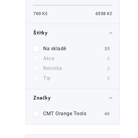
s
769
Kč
6558
Kč
t
r
Štítky
a
Na skladě
i
35
n
Akce
0
n
Novinka
0
í
Tip
0
p
Značky
a
n
CMT Orange Tools
46
e
l
Přeskočit