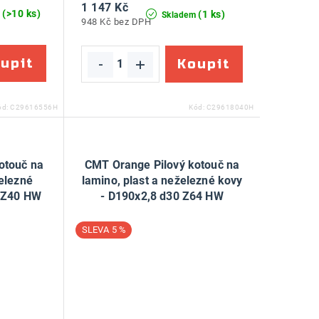
1 147 Kč
(>10 ks)
(1 ks)
m
Skladem
948 Kč bez DPH
ód:
C29616556H
Kód:
C29618040H
otouč na
CMT Orange Pilový kotouč na
železné
lamino, plast a neželezné kovy
0 Z40 HW
- D190x2,8 d30 Z64 HW
5 %