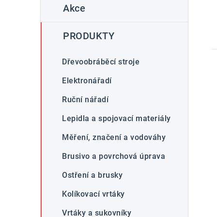
K
t
Akce
kategorie
a
t
PRODUKTY
e
g
Dřevoobráběcí stroje
o
Elektronářadí
r
Ruční nářadí
i
Lepidla a spojovací materiály
e
Měření, značení a vodováhy
Brusivo a povrchová úprava
Ostření a brusky
Kolíkovací vrtáky
Vrtáky a sukovníky