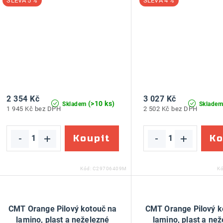
5 %
4 %
2 354 Kč
3 027 Kč
(>10 ks)
Skladem
Sklade
1 945 Kč bez DPH
2 502 Kč bez DPH
Kód:
C29706409M
K
CMT Orange Pilový kotouč na
CMT Orange Pilový k
lamino, plast a neželezné
lamino, plast a ne