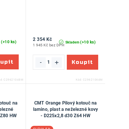
2 354 Kč
(>10 ks)
(>10 ks)
m
Skladem
1 945 Kč bez DPH
ód:
C29621048M
Kód:
C29621064M
otouč na
CMT Orange Pilový kotouč na
železné
lamino, plast a neželezné kovy
0 Z80 HW
- D225x2,8 d30 Z64 HW