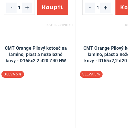
t
ů
ů
Kód:
C29612036H
K
CMT Orange Pilový kotouč na
CMT Orange Pilový k
lamino, plast a neželezné
lamino, plast a ne
kovy - D165x2,2 d20 Z40 HW
kovy - D165x2,2 d2
5 %
5 %