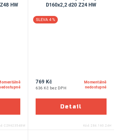
0 Z48 HW
D160x2,2 d20 Z24 HW
4 %
769 Kč
Momentálně
Momentálně
nedostupné
nedostupné
636 Kč bez DPH
ód:
C29623548M
Kód:
284.160.24H