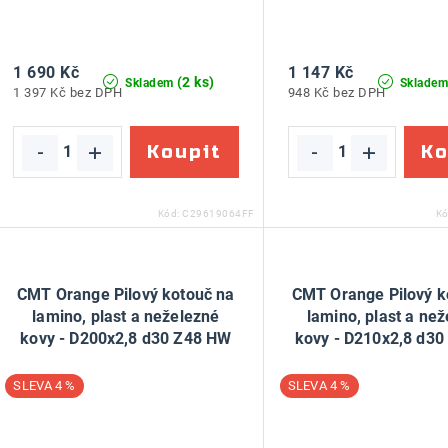
1 690 Kč
1 147 Kč
(2 ks)
Skladem
Sklade
1 397 Kč bez DPH
948 Kč bez DPH
Kód:
C29619064FF
K
CMT Orange Pilový kotouč na
CMT Orange Pilový k
lamino, plast a neželezné
lamino, plast a ne
kovy - D200x2,8 d30 Z48 HW
kovy - D210x2,8 d3
4 %
4 %