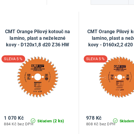
a
V
z
ý
e
CMT Orange Pilový kotouč na
CMT Orange Pilový k
p
lamino, plast a neželezné
lamino, plast a ne
n
kovy - D120x1,8 d20 Z36 HW
kovy - D160x2,2 d2
í
s
5 %
5 %
p
p
r
r
o
o
d
d
u
u
1 070 Kč
978 Kč
k
(2 ks)
Skladem
Sklade
884 Kč bez DPH
808 Kč bez DPH
k