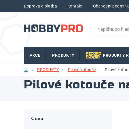
Přejít
Doprava a platba
Kontakt
Obchodní podmínk
na
obsah
AKCE
PRODUKTY
PRODUKTY 
Domů
PRODUKTY
Pilové kotouče
Pilové kotou
Pilové kotouče n
P
Cena
o