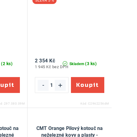
5 %
2 354 Kč
(2 ks)
(3 ks)
m
Skladem
1 945 Kč bez DPH
ód:
297.080.09M
Kód:
C29622564M
otouč na
CMT Orange Pilový kotouč na
železné
neželezné kovy a plasty -