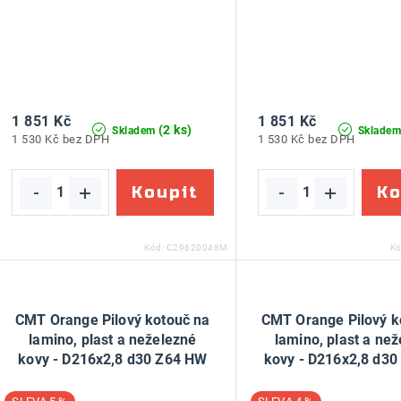
1 851 Kč
1 851 Kč
(2 ks)
Skladem
Sklade
1 530 Kč bez DPH
1 530 Kč bez DPH
Kód:
C29620048M
K
CMT Orange Pilový kotouč na
CMT Orange Pilový k
lamino, plast a neželezné
lamino, plast a ne
kovy - D216x2,8 d30 Z64 HW
kovy - D216x2,8 d3