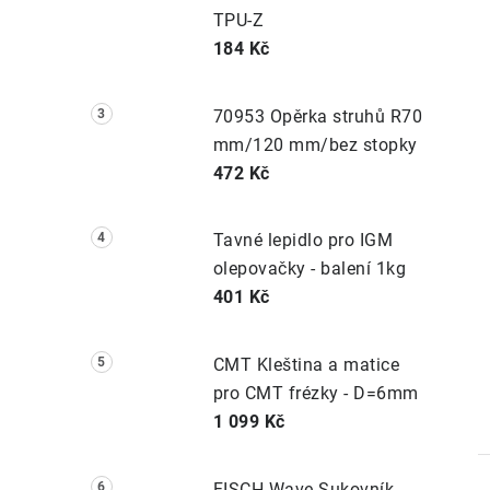
TPU-Z
184 Kč
70953 Opěrka struhů R70
mm/120 mm/bez stopky
472 Kč
Tavné lepidlo pro IGM
olepovačky - balení 1kg
401 Kč
CMT Kleština a matice
pro CMT frézky - D=6mm
1 099 Kč
FISCH Wave Sukovník -