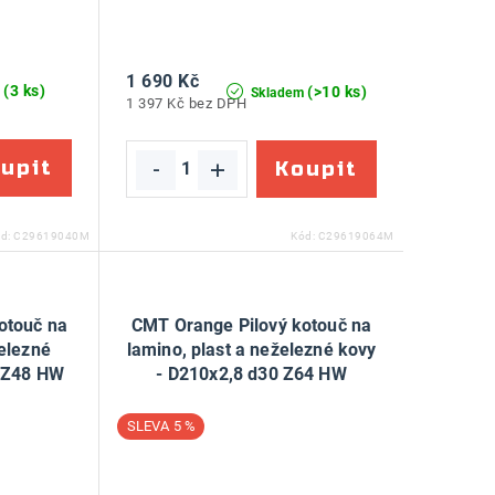
1 690 Kč
(3 ks)
(>10 ks)
m
Skladem
1 397 Kč bez DPH
ód:
C29619040M
Kód:
C29619064M
otouč na
CMT Orange Pilový kotouč na
železné
lamino, plast a neželezné kovy
0 Z48 HW
- D210x2,8 d30 Z64 HW
5 %