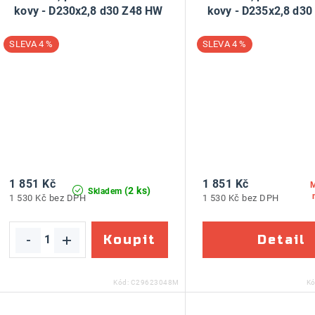
kovy - D230x2,8 d30 Z48 HW
kovy - D235x2,8 d3
4 %
4 %
1 851 Kč
1 851 Kč
(2 ks)
Skladem
1 530 Kč bez DPH
1 530 Kč bez DPH
Kód:
C29623048M
K