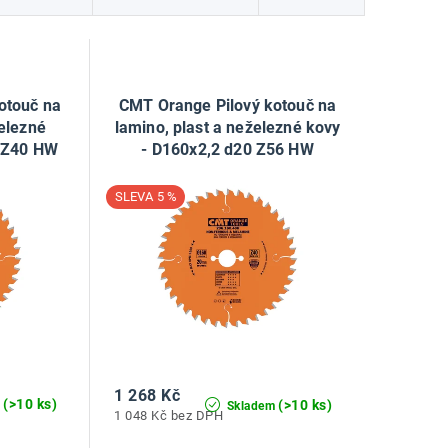
otouč na
CMT Orange Pilový kotouč na
železné
lamino, plast a neželezné kovy
0 Z40 HW
- D160x2,2 d20 Z56 HW
5 %
1 268 Kč
(>10 ks)
(>10 ks)
m
Skladem
1 048 Kč bez DPH