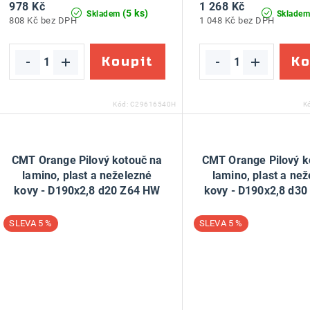
978 Kč
1 268 Kč
(5 ks)
Skladem
Sklade
808 Kč bez DPH
1 048 Kč bez DPH
Kód:
C29616540H
K
CMT Orange Pilový kotouč na
CMT Orange Pilový k
lamino, plast a neželezné
lamino, plast a ne
kovy - D190x2,8 d20 Z64 HW
kovy - D190x2,8 d3
Festool
5 %
5 %