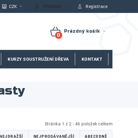
CZK
Přihlášení
Registrace
Prázdný košík
NÁKUPNÍ
KOŠÍK
KURZY SOUSTRUŽENÍ DŘEVA
KONTAKT
ZNAČKY
asty
Stránka
1
z
2
-
46
položek celkem
NEJDRAŽŠÍ
NEJPRODÁVANĚJŠÍ
ABECEDNĚ