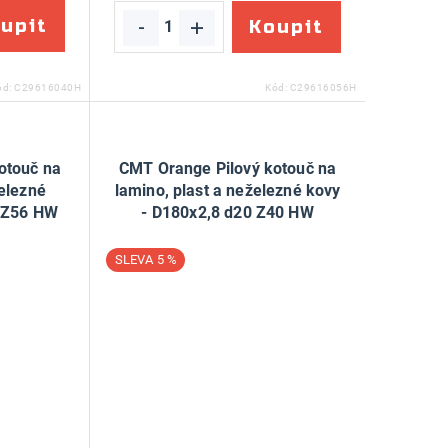
ód:
C29616040H
Kód:
C29616056H
otouč na
CMT Orange Pilový kotouč na
železné
lamino, plast a neželezné kovy
0 Z56 HW
- D180x2,8 d20 Z40 HW
5 %