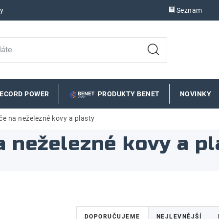
y
Seznam
RECORD POWER
PRODUKTY BENET
NOVINKY
če na neželezné kovy a plasty
a neželezné kovy a pl
Ř
DOPORUČUJEME
NEJLEVNĚJŠÍ