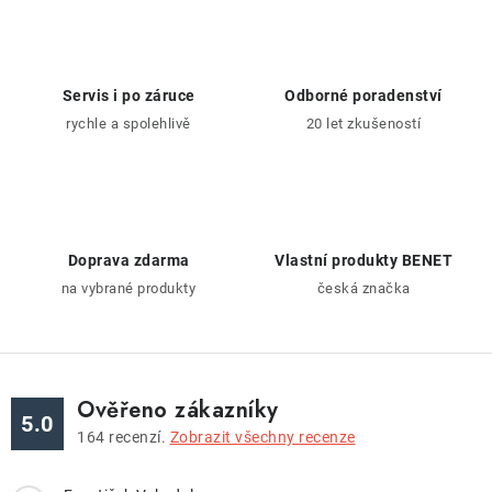
l
á
d
a
Servis i po záruce
Odborné poradenství
c
rychle a spolehlivě
20 let zkušeností
í
p
r
v
k
Doprava zdarma
Vlastní produkty BENET
y
na vybrané produkty
česká značka
v
ý
p
i
Ověřeno zákazníky
5.0
s
164
recenzí.
Zobrazit všechny recenze
u