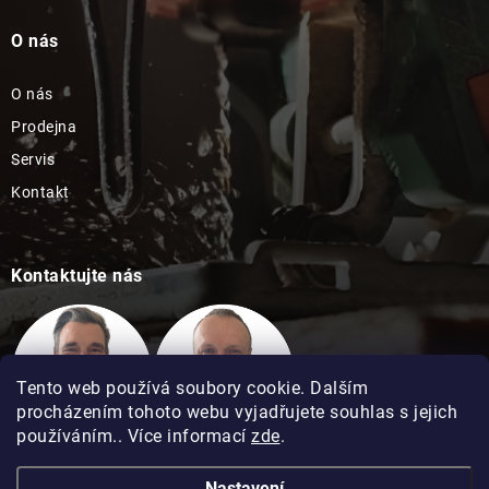
O nás
O nás
Prodejna
Servis
Kontakt
Kontaktujte nás
Tento web používá soubory cookie. Dalším
procházením tohoto webu vyjadřujete souhlas s jejich
používáním.. Více informací
zde
.
Technická podpora
Technická podpora
Nastavení
David Kimel
David Matuška