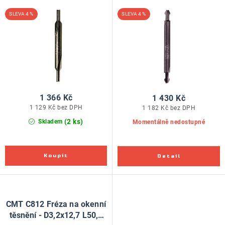
ZNAČKY
d
o
4 %
4 %
u
d
Doprava a platba
Kontakt
Obchodní podmínky
k
u
Podmínky ochrany osobních údajů
O nás
t
k
Reklamace zboží
Bezpečnost výrobků ( GPSR )
ů
t
Katalog Record Power
ů
1 366 Kč
1 430 Kč
1 129 Kč bez DPH
1 182 Kč bez DPH
(2 ks)
Skladem
Momentálně nedostupné
CMT C812 Fréza na okenní
těsnění - D3,2x12,7 L50,8