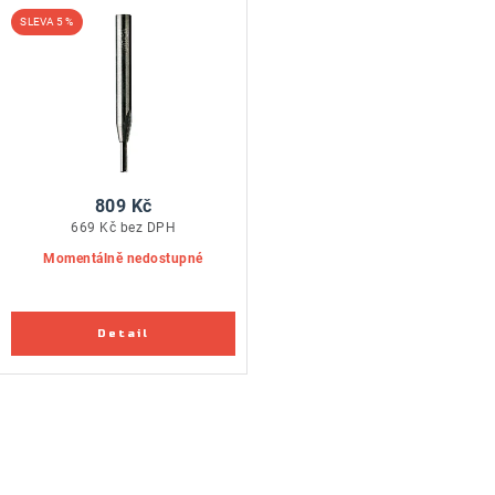
S=6,35 HW
5 %
809 Kč
669 Kč bez DPH
Momentálně nedostupné
O
v