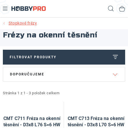
Přejít
Hled
na
obsah
Stopkové frézy
AKCE
Frézy na okenní těsnění
PRODUKTY
PRODUKTY RECORD POWER
FILTROVAT PRODUKTY
V
Ř
PRODUKTY BENET
DOPORUČUJEME
ý
a
p
z
NOVINKY
i
e
Stránka
1
z
1
-
3
položek celkem
KURZY SOUSTRUŽENÍ DŘEVA
s
n
p
í
KONTAKT
r
p
CMT C711 Fréza na okenní
CMT C713 Fréza na okenní
o
r
těsnění - D3x8 L76 S=6 HW
těsnění - D3x8 L70 S=6 HW