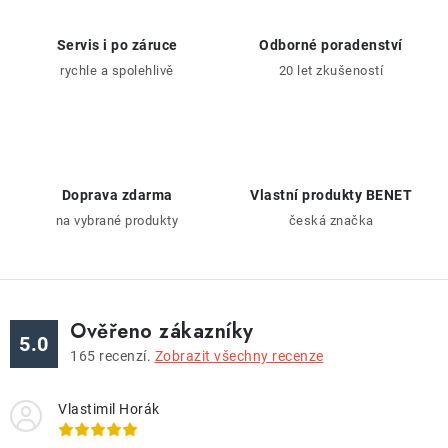
d
a
Servis i po záruce
Odborné poradenství
c
rychle a spolehlivě
20 let zkušeností
í
p
r
v
k
Doprava zdarma
Vlastní produkty BENET
y
na vybrané produkty
česká značka
v
ý
p
i
Ověřeno zákazníky
5.0
s
165
recenzí.
Zobrazit všechny recenze
u
Vlastimil Horák