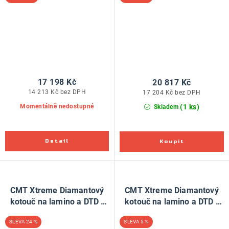
17 198 Kč
20 817 Kč
14 213 Kč bez DPH
17 204 Kč bez DPH
(1 ks)
Momentálně nedostupné
Skladem
CMT Xtreme Diamantový
CMT Xtreme Diamantový
kotouč na lamino a DTD -
kotouč na lamino a DTD -
D300x3,2 d30 Z96
D350x3,5 d30 Z72
24 %
5 %