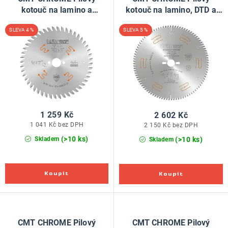
ZNAČKY
o
r
kotouč na lamino a
kotouč na lamino, DTD a
kompozity - D160x2,2 d20
MDF - D250x3,2 d30 Z80
d
o
Doprava a platba
Kontakt
Obchodní podmínky
4 %
5 %
Z48 HW
HW
u
d
Podmínky ochrany osobních údajů
O nás
k
u
Reklamace zboží
Bezpečnost výrobků ( GPSR )
t
k
Katalog Record Power
ů
t
ů
1 259 Kč
2 602 Kč
1 041 Kč bez DPH
2 150 Kč bez DPH
(>10 ks)
(>10 ks)
Skladem
Skladem
CMT CHROME Pilový
CMT CHROME Pilový