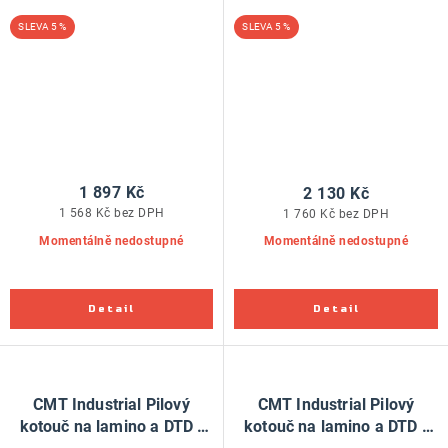
D220x3,2 d30 Z64 HW
D250x3,2 d30 Z60 HW
5 %
5 %
1 897 Kč
2 130 Kč
1 568 Kč bez DPH
1 760 Kč bez DPH
Momentálně nedostupné
Momentálně nedostupné
CMT Industrial Pilový
CMT Industrial Pilový
kotouč na lamino a DTD -
kotouč na lamino a DTD -