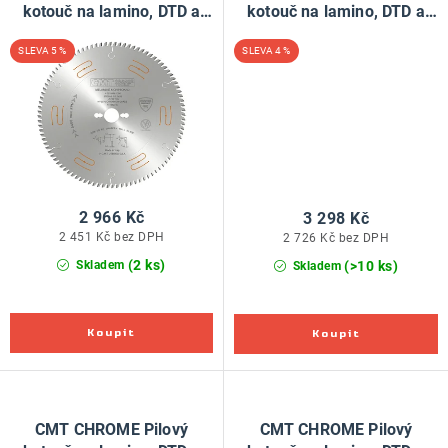
kotouč na lamino, DTD a
kotouč na lamino, DTD a
MDF - D300x3,2 d30 Z72
MDF - D300x3,2 d30 Z96
5 %
4 %
HW
HW
2 966 Kč
3 298 Kč
2 451 Kč bez DPH
2 726 Kč bez DPH
(2 ks)
(>10 ks)
Skladem
Skladem
CMT CHROME Pilový
CMT CHROME Pilový