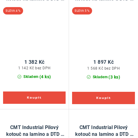
D160x2,2 d20 Z40 HW
D200x3,2 d30 Z64 HW
4 %
5 %
Virutex
1 382 Kč
1 897 Kč
1 142 Kč bez DPH
1 568 Kč bez DPH
(4 ks)
(3 ks)
Skladem
Skladem
CMT Industrial Pilový
CMT Industrial Pilový
kotouč na lamino a DTD -
kotouč na lamino a DTD -