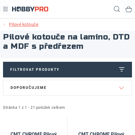
Přejít
Hled
na
obsah
Pilové kotouče
AKCE
Pilové kotouče na lamino, DTD
PRODUKTY
a MDF s předřezem
PRODUKTY RECORD POWER
FILTROVAT PRODUKTY
PRODUKTY BENET
V
Ř
DOPORUČUJEME
NOVINKY
ý
a
p
z
KURZY SOUSTRUŽENÍ DŘEVA
i
e
Stránka
1
z
1
-
21
položek celkem
s
n
KONTAKT
p
í
r
p
CMT CHROME Pilový
CMT CHROME Pilový