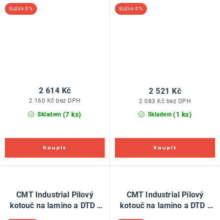
D250x3,2 d30 Z80 HW
D300x3,2 d30 Z72 HW
5 %
5 %
2 614 Kč
2 521 Kč
2 160 Kč bez DPH
2 083 Kč bez DPH
(7 ks)
(1 ks)
Skladem
Skladem
CMT Industrial Pilový
CMT Industrial Pilový
kotouč na lamino a DTD -
kotouč na lamino a DTD -
D300x3,2 d30 Z96 HW
D350x3,5 d30 Z108 HW