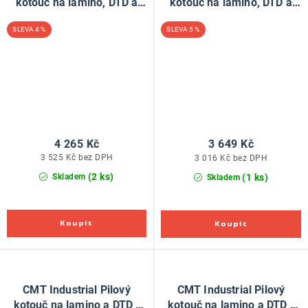
kotouč na lamino, DTD a
kotouč na lamino, DTD a
MDF - D350x3,5 d30 Z108
MDF - D350x3,5 d30 Z84
4 %
5 %
HW
HW
4 265 Kč
3 649 Kč
3 525 Kč bez DPH
3 016 Kč bez DPH
(2 ks)
(1 ks)
Skladem
Skladem
CMT Industrial Pilový
CMT Industrial Pilový
kotouč na lamino a DTD -
kotouč na lamino a DTD -