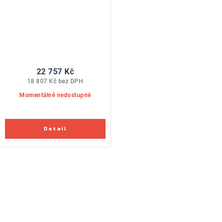
22 757 Kč
18 807 Kč bez DPH
Momentálně nedostupné
O
v
l
á