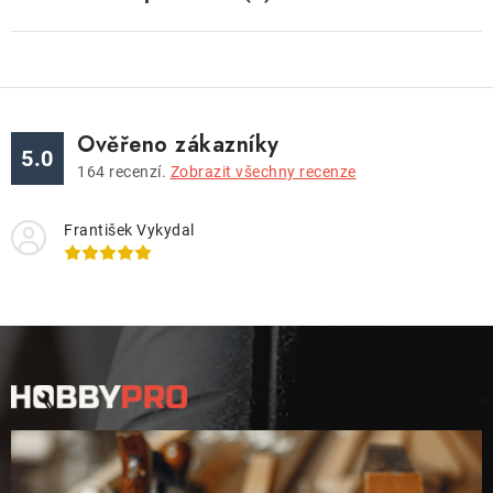
Ověřeno zákazníky
5.0
164
recenzí.
Zobrazit všechny recenze
František Vykydal
Z
á
p
a
t