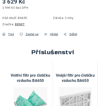
3 629 Kč
2 999 Kč bez DPH
Měrná cena:
Kód zboží:
BA650
Záruka
:
2 roky
Značka:
BENET
Tisk
Zeptat se
Hlídat
Sdílet
Příslušenství
Vnitřní filtr pro čističku
Vnější filtr pro čističku
vzduchu BA650
vzduchu BA650