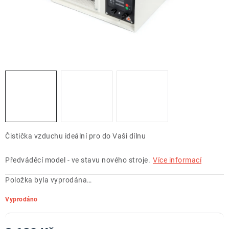
ZNAČKY
Doprava a platba
Kontakt
Obchodní podmínky
Podmínky ochrany osobních údajů
O nás
Reklamace zboží
Bezpečnost výrobků ( GPSR )
Katalog Record Power
Čistička vzduchu ideální pro do Vaši dílnu
Předváděcí model - ve stavu nového stroje.
Více informací
Položka byla vyprodána…
Vyprodáno