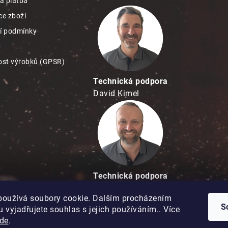
a platba
e zboží
í podmínky
st výrobků (GPSR)
Technická podpora
David Kimel
Technická podpora
David Matuška
používá soubory cookie. Dalším procházením
S
 vyjadřujete souhlas s jejich používáním.. Více
de
.
Copyright 2026
Hobbypro.cz
. Všechna práva vyhrazena.