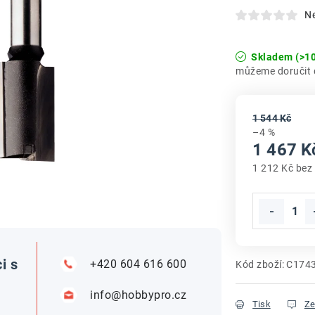
N
Skladem
(>10
1 544 Kč
–4 %
1 467 K
1 212 Kč bez
Měrná cena
i s
+420 604 616 600
Kód zboží:
C174
info@hobbypro.cz
Tisk
Ze