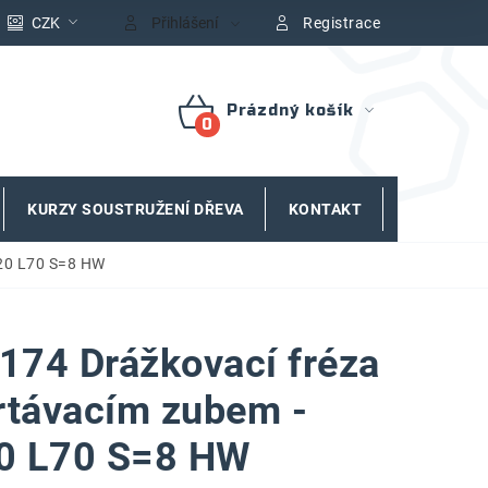
CZK
Přihlášení
Registrace
Prázdný košík
NÁKUPNÍ
KOŠÍK
KURZY SOUSTRUŽENÍ DŘEVA
KONTAKT
ZNAČKY
x20 L70 S=8 HW
74 Drážkovací fréza
rtávacím zubem -
0 L70 S=8 HW