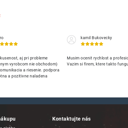
e
ro
kamil Bukovecky
kusenost, aj pri probleme
Musim ocenit rychlost a profesio
nenym vyrobcom nie obchodom)
Vazim si firem, ktere takto funguj
omunikacia a riesenie. podpora
tna a pozitivne naladena
nákupu
Kontaktujte nás