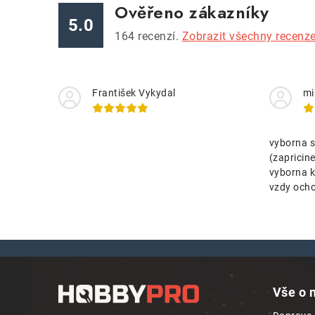
Ověřeno zákazníky
5.0
164
recenzí.
Zobrazit všechny recenz
František Vykydal
mi
vyborna s
(zaprici
vyborna k
vzdy ocho
Z
á
Vše o 
p