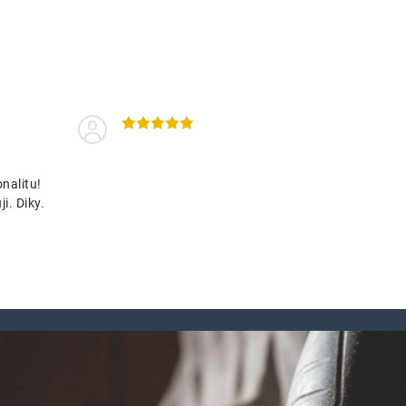
nalitu!
i. Diky.