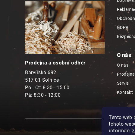
Doprava 
a
Reklamac
t
Obchodn
í
GDPR
Bezpečno
O nás
Prodejna a osobní odběr
O nás
Barvířská 692
Prodejna
517 01 Solnice
Servis
Po - Čt: 8:30 - 15:00
Kontakt
Pá: 8:30 - 12:00
Tento web 
tohoto webu
informací
z