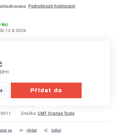
Podrobnosti hodnocení
eohodnoceno
 ks)
12.8.2026
č
 DPH
:
Přidat do
košíku
30011
Značka:
CMT Orange Tools
ptat se
Hlídat
Sdílet