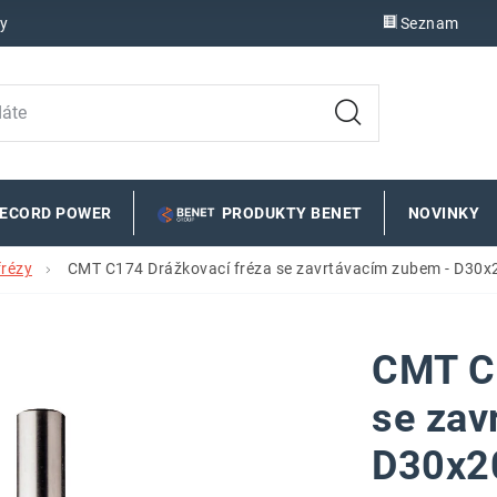
y
Seznam
RECORD POWER
PRODUKTY BENET
NOVINKY
frézy
CMT C174 Drážkovací fréza se zavrtávacím zubem - D30
CMT C1
se zav
D30x2