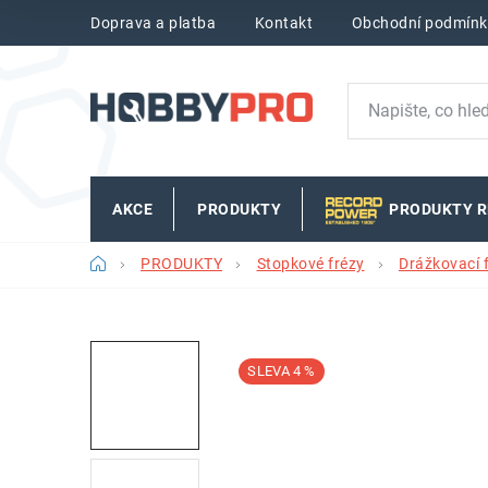
Přejít
Doprava a platba
Kontakt
Obchodní podmínk
na
obsah
AKCE
PRODUKTY
PRODUKTY 
Domů
PRODUKTY
Stopkové frézy
Drážkovací 
4 %