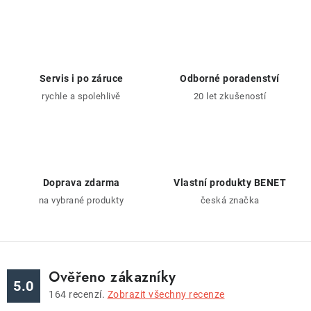
ZNAČKY
Doprava a platba
Kontakt
Obchodní podmínky
Podmínky ochrany osobních údajů
O nás
Servis i po záruce
Odborné poradenství
Reklamace zboží
Bezpečnost výrobků ( GPSR )
rychle a spolehlivě
20 let zkušeností
Katalog Record Power
Doprava zdarma
Vlastní produkty BENET
na vybrané produkty
česká značka
Ověřeno zákazníky
5.0
164
recenzí.
Zobrazit všechny recenze