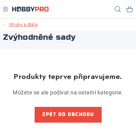
Přejít
Hled
na
obsah
Struhy a dláta
AKCE
Zvýhodněné sady
PRODUKTY
PRODUKTY RECORD POWER
PRODUKTY BENET
Produkty teprve připravujeme.
NOVINKY
Můžete se ale podívat na ostatní kategorie.
KURZY SOUSTRUŽENÍ DŘEVA
ZPĚT DO OBCHODU
KONTAKT