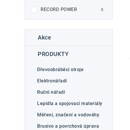
n
RECORD POWER
8
e
l
K
Přeskočit
Akce
kategorie
t
a
t
PRODUKTY
e
g
Dřevoobráběcí stroje
o
Elektronářadí
r
Ruční nářadí
i
Lepidla a spojovací materiály
e
Měření, značení a vodováhy
Brusivo a povrchová úprava