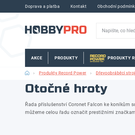
Přejít
Doprava a platba
Kontakt
Obchodní podmínk
na
obsah
AKCE
PRODUKTY
PRODUKTY 
Domů
Produkty Record Power
Dřevoobráběcí stro
Otočné hroty
Řada příslušenství Coronet Falcon ke koníkům s
můžeme celou řadu označit prestižními značkami