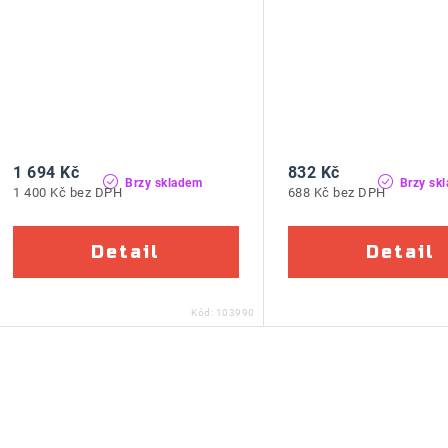
1 694 Kč
832 Kč
Brzy skladem
Brzy sk
1 400 Kč bez DPH
688 Kč bez DPH
Kód:
103990
O
v