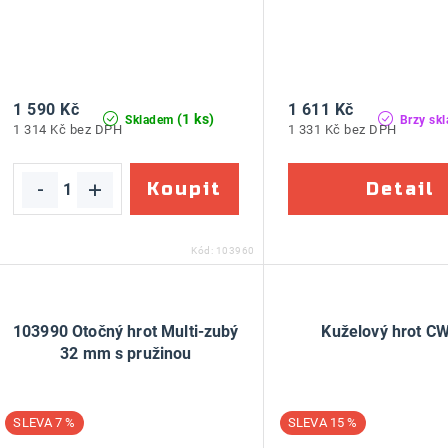
1 590 Kč
1 611 Kč
(1 ks)
Skladem
Brzy sk
1 314 Kč bez DPH
1 331 Kč bez DPH
Kód:
103960
103990 Otočný hrot Multi-zubý
Kuželový hrot C
32 mm s pružinou
7 %
15 %