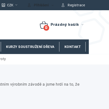
CZK
Přihlášení
Registrace
Prázdný košík
NÁKUPNÍ
KOŠÍK
KURZY SOUSTRUŽENÍ DŘEVA
KONTAKT
ZNAČKY
roty
tním výrobním závodě a jsme hrdí na to, že