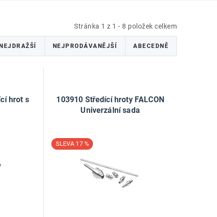
Stránka
1
z
1
-
8
položek celkem
NEJDRAŽŠÍ
NEJPRODÁVANĚJŠÍ
ABECEDNĚ
cí hrot s
103910 Středící hroty FALCON
Univerzální sada
17 %