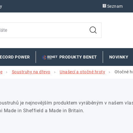
y
Seznam
RECORD POWER
PRODUKTY BENET
NOVINKY
je
Soustruhy na dřevo
Unašecí a otočné hroty
Otočné h
oustruhů je nejnovějším produktem vyráběným v našem vlas
 Made in Sheffield a Made in Britain.