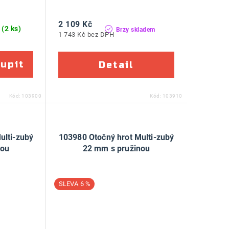
2 109 Kč
(2 ks)
m
Brzy skladem
1 743 Kč bez DPH
Kód:
103900
Kód:
103910
ulti-zubý
103980 Otočný hrot Multi-zubý
nou
22 mm s pružinou
6 %