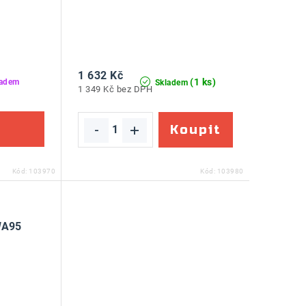
1 632 Kč
(1 ks)
ladem
Skladem
1 349 Kč bez DPH
Kód:
103970
Kód:
103980
WA95