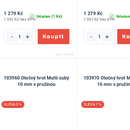
u
d
1 279 Kč
1 279 Kč
k
(1 ks)
Skladem
Sklade
u
1 057 Kč bez DPH
1 057 Kč bez DPH
t
k
ů
ů
Kód:
103890
103960 Otočný hrot Multi-zubý
103970 Otočný hrot M
10 mm s pružinou
16 mm s pruži
5 %
7 %