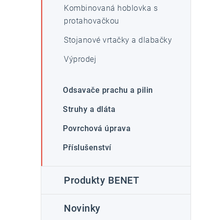
l
Kombinovaná hoblovka s
protahovačkou
Stojanové vrtačky a dlabačky
Výprodej
í
Odsavače prachu a pilin
Struhy a dláta
r
Povrchová úprava
Příslušenství
Produkty BENET
Novinky