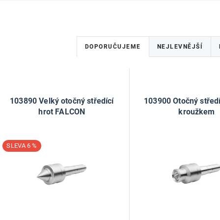
Ř
DOPORUČUJEME
NEJLEVNĚJŠÍ
a
z
V
e
ý
103890 Velký otočný středící
103900 Otočný středí
hrot FALCON
kroužkem
n
p
í
6 %
p
s
r
p
o
r
d
o