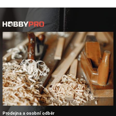
Z
á
p
a
t
í
Prodejna a osobní odběr