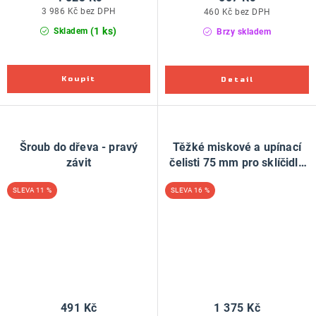
3 986 Kč bez DPH
460 Kč bez DPH
(1 ks)
Skladem
Brzy skladem
Šroub do dřeva - pravý
Těžké miskové a upínací
závit
čelisti 75 mm pro sklíčidla
SC3 a SC4
11 %
16 %
491 Kč
1 375 Kč