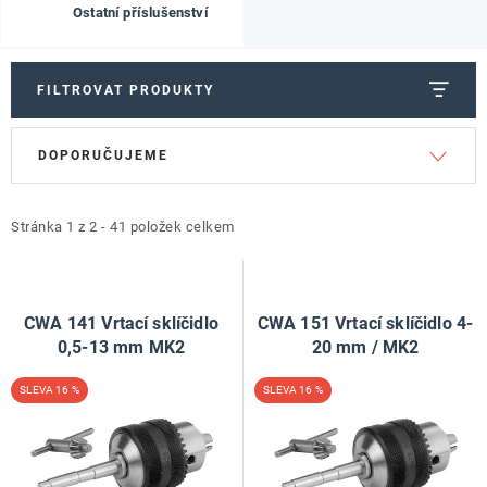
ZNAČKY
Ostatní příslušenství
Doprava a platba
Kontakt
Obchodní podmínky
FILTROVAT PRODUKTY
Podmínky ochrany osobních údajů
O nás
V
Ř
Reklamace zboží
Bezpečnost výrobků ( GPSR )
DOPORUČUJEME
ý
a
Katalog Record Power
p
z
i
e
Stránka
1
z
2
-
41
položek celkem
s
n
p
í
r
p
CWA 141 Vrtací sklíčidlo
CWA 151 Vrtací sklíčidlo 4-
o
r
0,5-13 mm MK2
20 mm / MK2
d
o
16 %
16 %
u
d
k
u
t
k