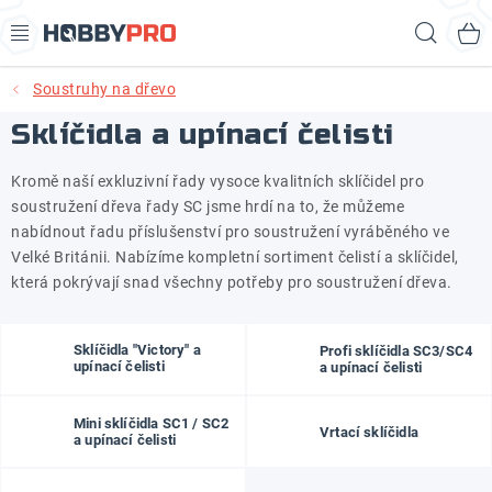
Přejít
Hled
na
obsah
Soustruhy na dřevo
AKCE
Sklíčidla a upínací čelisti
PRODUKTY
Kromě naší exkluzivní řady vysoce kvalitních sklíčidel pro
soustružení dřeva řady SC jsme hrdí na to, že můžeme
PRODUKTY RECORD POWER
nabídnout řadu příslušenství pro soustružení vyráběného ve
Velké Británii. Nabízíme kompletní sortiment čelistí a sklíčidel,
PRODUKTY BENET
která pokrývají snad všechny potřeby pro soustružení dřeva.
NOVINKY
Sklíčidla "Victory" a
Profi sklíčidla SC3/SC4
upínací čelisti
a upínací čelisti
KURZY SOUSTRUŽENÍ DŘEVA
"VersaLock"
Mini sklíčidla SC1 / SC2
Vrtací sklíčidla
KONTAKT
a upínací čelisti