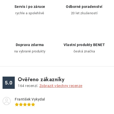
v
v
á
Servis i po záruce
Odborné poradenství
k
n
rychle a spolehlivě
20 let zkušeností
y
í
v
ý
p
i
Doprava zdarma
Vlastní produkty BENET
s
na vybrané produkty
česká značka
u
Ověřeno zákazníky
5.0
164
recenzí.
Zobrazit všechny recenze
František Vykydal