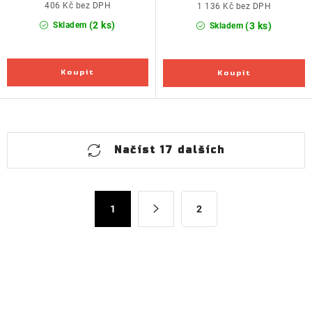
406 Kč bez DPH
1 136 Kč bez DPH
(2 ks)
(3 ks)
Skladem
Skladem
O
Načíst 17 dalších
v
l
á
S
d
1
2
t
a
r
c
á
n
í
k
p
o
r