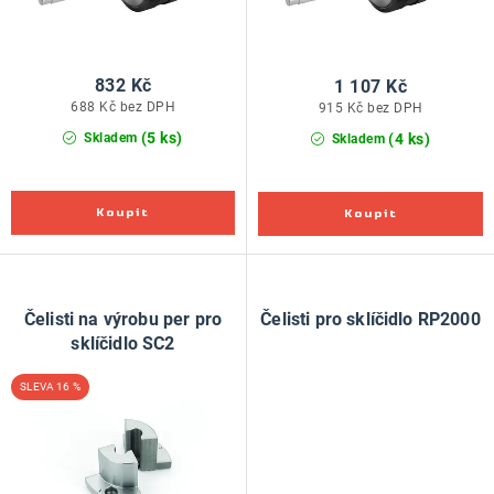
ů
t
ů
832 Kč
1 107 Kč
688 Kč bez DPH
915 Kč bez DPH
(5 ks)
(4 ks)
Skladem
Skladem
Čelisti na výrobu per pro
Čelisti pro sklíčidlo RP2000
sklíčidlo SC2
16 %