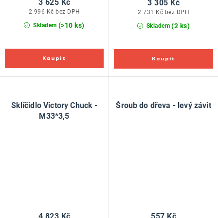
3 625 Kč
3 305 Kč
2 996 Kč bez DPH
2 731 Kč bez DPH
(>10 ks)
(2 ks)
Skladem
Skladem
Sklíčidlo Victory Chuck -
Šroub do dřeva - levý závit
M33*3,5
4 823 Kč
557 Kč