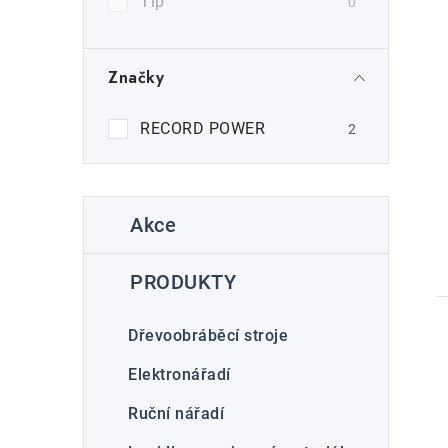
í
Tip
0
p
a
Značky
n
RECORD POWER
2
e
l
K
Přeskočit
Akce
kategorie
t
a
t
PRODUKTY
e
g
Dřevoobráběcí stroje
o
Elektronářadí
r
Ruční nářadí
l
i