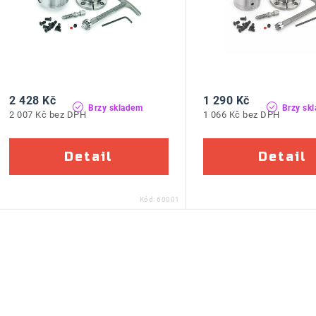
r
p
o
r
d
o
u
d
2 428 Kč
1 290 Kč
k
Brzy skladem
Brzy sk
u
2 007 Kč bez DPH
1 066 Kč bez DPH
t
k
ů
ů
Kód:
60001
O
v