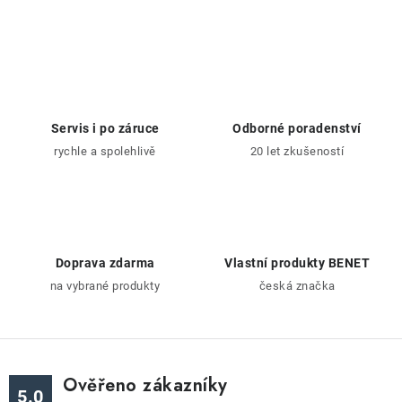
a
r
c
á
n
í
k
p
o
r
v
v
á
Servis i po záruce
Odborné poradenství
k
n
rychle a spolehlivě
20 let zkušeností
y
í
v
ý
p
i
Doprava zdarma
Vlastní produkty BENET
s
na vybrané produkty
česká značka
u
Ověřeno zákazníky
5.0