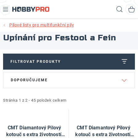
Přejít
Hled
na
obsah
Pilové listy pro multifunkční pily
AKCE
Upínání pro Festool a Fein
PRODUKTY
PRODUKTY RECORD POWER
FILTROVAT PRODUKTY
V
Ř
PRODUKTY BENET
DOPORUČUJEME
ý
a
p
z
NOVINKY
i
e
Stránka
1
z
2
-
45
položek celkem
KURZY SOUSTRUŽENÍ DŘEVA
s
n
p
í
KONTAKT
r
p
CMT Diamantový Pilový
CMT Diamantový Pilový
o
r
kotouč s extra životností,
kotouč s extra životností,