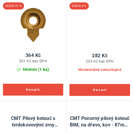
tvrdokovovými zrny
CARBIDE, cihla, beton -
31 %
4 %
CARBIDE, cihla, beton -
65mm, pro Fein, Festool
65mm, pro Fein, Festool
364 Kč
282 Kč
301 Kč bez DPH
233 Kč bez DPH
(1 ks)
Skladem
Momentálně nedostupné
CMT Pilový kotouč s
CMT Ponorný pilový kotouč
tvrdokovovými zrny
BIM, na dřevo, kov - 87mm,
CARBIDE, cihla, beton -
pro Fein, Festool