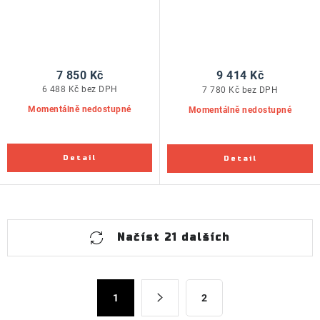
7 850 Kč
9 414 Kč
6 488 Kč bez DPH
7 780 Kč bez DPH
Momentálně nedostupné
Momentálně nedostupné
O
Načíst 21 dalších
v
l
á
S
d
1
2
t