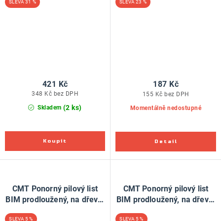
31 %
23 %
87mm, pro Fein, Festool
421 Kč
187 Kč
348 Kč bez DPH
155 Kč bez DPH
(2 ks)
Skladem
Momentálně nedostupné
CMT Ponorný pilový list
CMT Ponorný pilový list
BIM prodloužený, na dřevo,
BIM prodloužený, na dřevo,
kov - 42mm, sada 5 ks, pro
kov - 42mm, sada 50 ks,
5 %
5 %