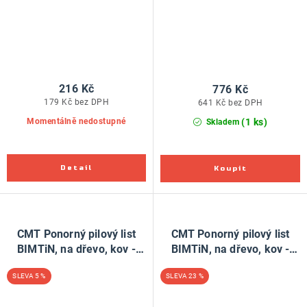
216 Kč
776 Kč
179 Kč bez DPH
641 Kč bez DPH
(1 ks)
Momentálně nedostupné
Skladem
CMT Ponorný pilový list
CMT Ponorný pilový list
BIMTiN, na dřevo, kov -
BIMTiN, na dřevo, kov -
32mm, sada 50 ks, pro
45mm, pro Fein, Festool
5 %
23 %
Fein, Festool