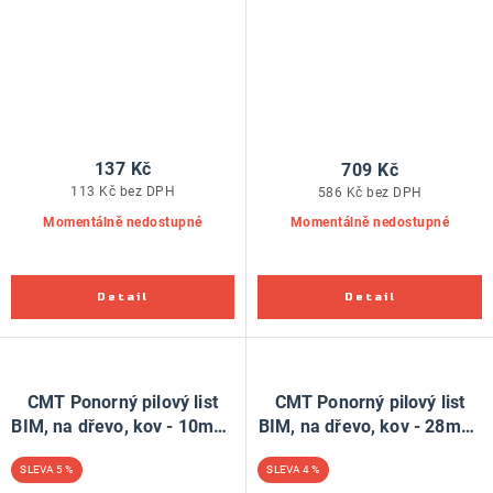
137 Kč
709 Kč
113 Kč bez DPH
586 Kč bez DPH
Momentálně nedostupné
Momentálně nedostupné
CMT Ponorný pilový list
CMT Ponorný pilový list
BIM, na dřevo, kov - 10mm,
BIM, na dřevo, kov - 28mm,
sada 50 ks, pro Fein,
sada 50 ks, pro Fein,
5 %
4 %
Festool
Festool