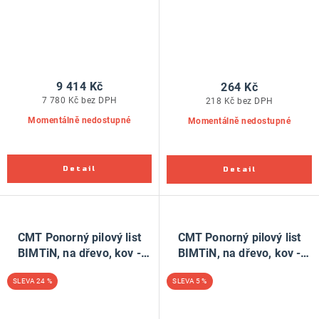
9 414 Kč
264 Kč
7 780 Kč bez DPH
218 Kč bez DPH
Momentálně nedostupné
Momentálně nedostupné
CMT Ponorný pilový list
CMT Ponorný pilový list
BIMTiN, na dřevo, kov -
BIMTiN, na dřevo, kov -
45mm, sada 5 ks, pro Fein,
45mm, sada 50 ks, pro
24 %
5 %
Festool
Fein, Festool