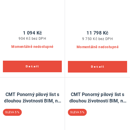
1 094 Kč
11 798 Kč
904 Kč bez DPH
9 750 Kč bez DPH
Momentálně nedostupné
Momentálně nedostupné
CMT Ponorný pilový list s
CMT Ponorný pilový list s
dlouhou životností BIM, na
dlouhou životností BIM, na
dřevo - 34mm, sada 50 ks,
dřevo - 68mm, sada 50 ks,
5 %
5 %
pro Fein, Festool
pro Fein, Festool