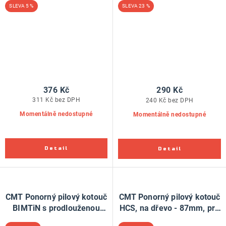
5 %
23 %
87mm, pro Fein, Festool
376 Kč
290 Kč
311 Kč bez DPH
240 Kč bez DPH
Momentálně nedostupné
Momentálně nedostupné
CMT Ponorný pilový kotouč
CMT Ponorný pilový kotouč
BIMTiN s prodlouženou
HCS, na dřevo - 87mm, pro
životností, na dřevo, kov -
Fein, Festool