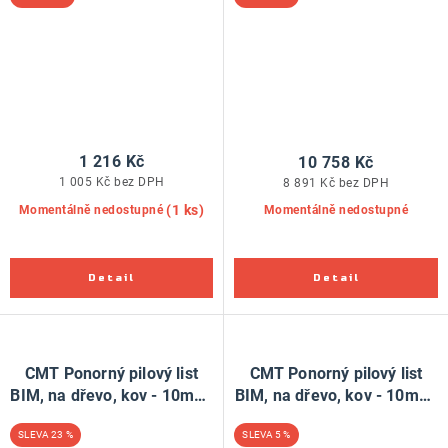
Fein, Festool
pro Fein, Festool
1 216 Kč
10 758 Kč
1 005 Kč bez DPH
8 891 Kč bez DPH
(1 ks)
Momentálně nedostupné
Momentálně nedostupné
CMT Ponorný pilový list
CMT Ponorný pilový list
BIM, na dřevo, kov - 10mm,
BIM, na dřevo, kov - 10mm,
pro Fein, Festool
sada 5 ks, pro Fein, Festool
23 %
5 %