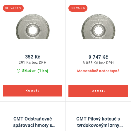
ZNAČKY
cihla, beton - 87mm, pro
cihla, beton - 87mm, sada
d
o
31 %
5 %
Fein, Festool
25 ks, pro Fein, Festool
u
d
Doprava a platba
Kontakt
Obchodní podmínky
k
u
Podmínky ochrany osobních údajů
O nás
t
k
Reklamace zboží
Bezpečnost výrobků ( GPSR )
ů
t
Katalog Record Power
ů
352 Kč
9 747 Kč
291 Kč bez DPH
8 055 Kč bez DPH
(1 ks)
Skladem
Momentálně nedostupné
CMT Odstraňovač
CMT Pilový kotouč s
spárovací hmoty s
tvrdokovovými zrny