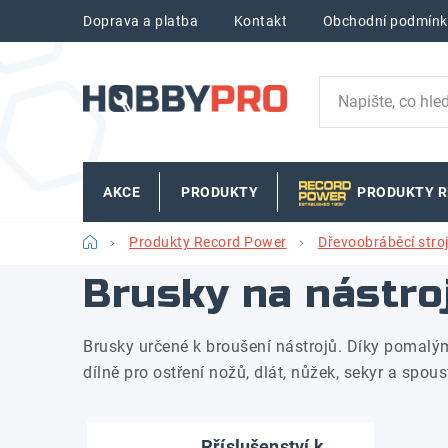
Přejít
Doprava a platba
Kontakt
Obchodní podmínk
na
obsah
AKCE
PRODUKTY
PRODUKTY 
Domů
Produkty Record Power
Dřevoobráběcí stro
Brusky na nástro
Brusky určené k broušení nástrojů. Díky pomal
dílně pro ostření nožů, dlát, nůžek, sekyr a spous
Příslušenství k