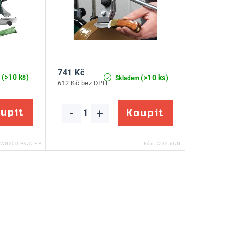
741 Kč
(>10 ks)
(>10 ks)
m
Skladem
612 Kč bez DPH
WG250-PK/A-EP
Kód:
WG250/G