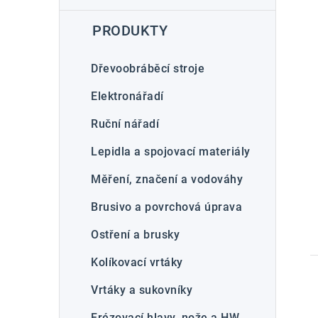
a
t
PRODUKTY
e
g
Dřevoobráběcí stroje
o
Elektronářadí
r
Ruční nářadí
i
Lepidla a spojovací materiály
e
Měření, značení a vodováhy
Brusivo a povrchová úprava
Ostření a brusky
Kolíkovací vrtáky
Vrtáky a sukovníky
Frézovací hlavy, nože a HW