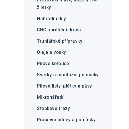
žiletky
l
Náhradní díly
CNC obrábění dřeva
Truhlářské přípravky
Oleje a vosky
í
Pilové kotouče
Svěrky a montážní pomůcky
r
Pilové listy, plátky a pásy
Mikronářadí
Stopkové frézy
Pracovní oděvy a pomůcky