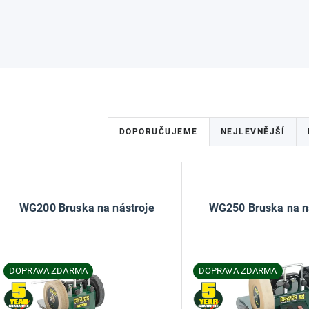
Ř
DOPORUČUJEME
NEJLEVNĚJŠÍ
a
z
V
e
ý
WG200 Bruska na nástroje
WG250 Bruska na n
n
p
í
DOPRAVA ZDARMA
DOPRAVA ZDARMA
p
s