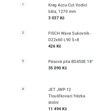
Kreg Accu-Cut Vodící
lišta, 1270 mm
3 037 Kč
FISCH Wave Sukovník -
D22x60 L90 S=8
426 Kč
Pásová pila BS450E 18"
35 090 Kč
JET JWP-12
Tloušťkovací frézka
stolní
11 494 Kč