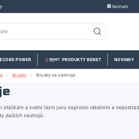
y
Seznam
RECORD POWER
PRODUKTY BENET
NOVINKY
je
Brusky
Brusky na nástroje
je
ým otáčkám a vodní lázni jsou naprosto ideálním a nepost
ty dalších nástrojů.