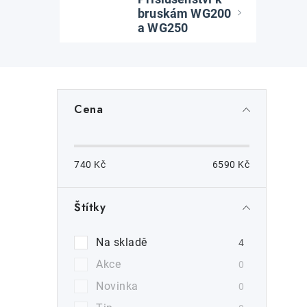
bruskám WG200
a WG250
P
Cena
o
s
740
Kč
6590
Kč
t
r
Štítky
a
Na skladě
4
n
i
Akce
0
n
Novinka
0