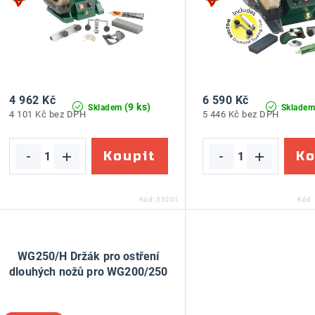
r
p
o
r
d
o
u
d
4 962 Kč
6 590 Kč
k
(9 ks)
Skladem
Sklade
u
4 101 Kč bez DPH
5 446 Kč bez DPH
t
k
ů
ů
Kód:
33201
Kód:
WG250/H Držák pro ostření
dlouhých nožů pro WG200/250