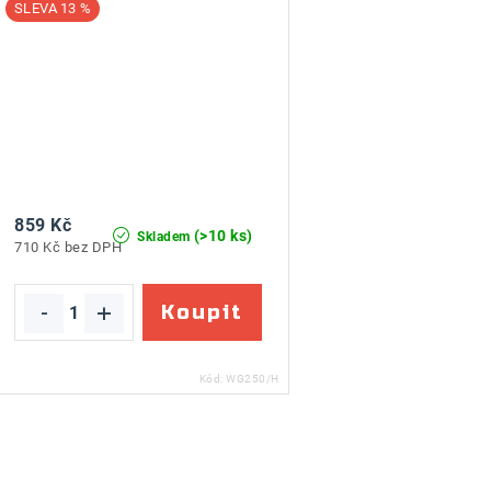
13 %
859 Kč
(>10 ks)
Skladem
710 Kč bez DPH
Kód:
WG250/H
O