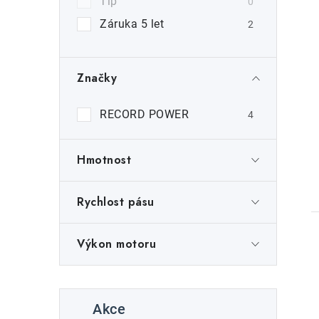
í
Tip
0
p
Záruka 5 let
2
a
n
Značky
e
RECORD POWER
4
l
Hmotnost
t
Rychlost pásu
Výkon motoru
K
Přeskočit
Akce
kategorie