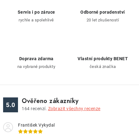
d
a
Servis i po záruce
Odborné poradenství
c
rychle a spolehlivě
20 let zkušeností
í
p
r
v
k
Doprava zdarma
Vlastní produkty BENET
y
na vybrané produkty
česká značka
v
ý
p
i
Ověřeno zákazníky
5.0
s
164
recenzí.
Zobrazit všechny recenze
u
František Vykydal