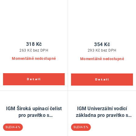
318 Kč
354 Kč
263 Kč bez DPH
293 Kč bez DPH
Momentálně nedostupné
Momentálně nedostupné
IGM Široká upínací čelist
IGM Univerzální vodicí
pro pravítko s
základna pro pravítko s
rychloupínáním, 2ks
rychloupínáním
4 %
5 %