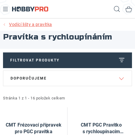
Přejít
Hled
na
obsah
Vodící lišty a pravítka
AKCE
Pravítka s rychloupínáním
PRODUKTY
PRODUKTY RECORD POWER
FILTROVAT PRODUKTY
V
Ř
PRODUKTY BENET
DOPORUČUJEME
ý
a
p
z
NOVINKY
i
e
Stránka
1
z
1
-
16
položek celkem
KURZY SOUSTRUŽENÍ DŘEVA
s
n
p
í
KONTAKT
r
p
CMT Frézovací přípravek
CMT PGC Pravítko
o
r
pro PGC pravítka
s rychloupínacím