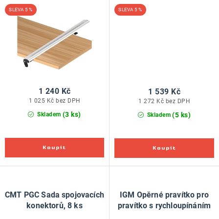
systémem - 610mm
systémem - 915mm
5 %
5 %
1 240 Kč
1 539 Kč
1 025 Kč bez DPH
1 272 Kč bez DPH
(3 ks)
(5 ks)
Skladem
Skladem
CMT PGC Sada spojovacích
IGM Opěrné pravítko pro
konektorů, 8 ks
pravítko s rychloupínáním