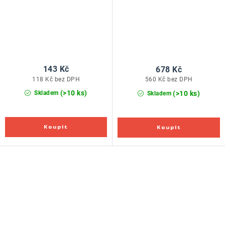
143 Kč
678 Kč
118 Kč bez DPH
560 Kč bez DPH
(>10 ks)
(>10 ks)
Skladem
Skladem
O
v
l
á