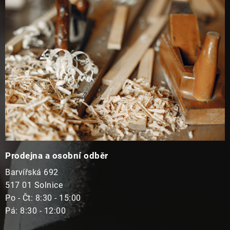
t
i
í
s
u
Prodejna a osobní odběr
Barvířská 692
517 01 Solnice
Po - Čt: 8:30 - 15:00
Pá: 8:30 - 12:00