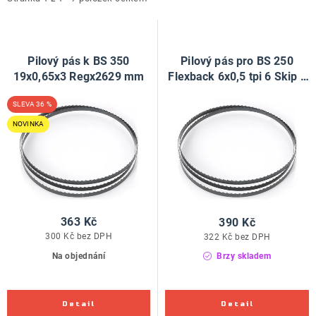
i
e
ZNAČKY
s
n
p
í
Doprava a platba
Kontakt
Obchodní podmínky
r
p
Pilový pás k BS 350
Pilový pás pro BS 250
Podmínky ochrany osobních údajů
O nás
o
r
19x0,65x3 Regx2629 mm
Flexback 6x0,5 tpi 6 Skip x
Reklamace zboží
Bezpečnost výrobků ( GPSR )
1790
d
o
36 %
Katalog Record Power
u
d
NOVINKA
k
u
t
k
ů
t
ů
363 Kč
390 Kč
300 Kč bez DPH
322 Kč bez DPH
Na objednání
Brzy skladem