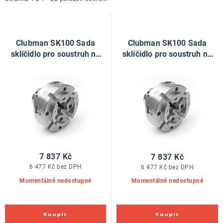
i
e
ZNAČKY
s
n
p
í
Doprava a platba
Kontakt
Obchodní podmínky
r
p
Clubman SK100 Sada
Clubman SK100 Sada
Podmínky ochrany osobních údajů
O nás
o
r
sklíčidlo pro soustruh na
sklíčidlo pro soustruh na
Reklamace zboží
Bezpečnost výrobků ( GPSR )
dřevo
dřevo
d
o
Katalog Record Power
u
d
k
u
t
k
ů
t
ů
7 837 Kč
7 837 Kč
6 477 Kč bez DPH
6 477 Kč bez DPH
Momentálně nedostupné
Momentálně nedostupné