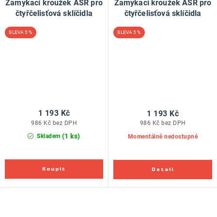
Zamykací kroužek ASR pro
Zamykací kroužek ASR pro
čtyřčelisťová sklíčidla
čtyřčelisťová sklíčidla
5 %
5 %
1 193 Kč
1 193 Kč
986 Kč bez DPH
986 Kč bez DPH
(1 ks)
Skladem
Momentálně nedostupné
O