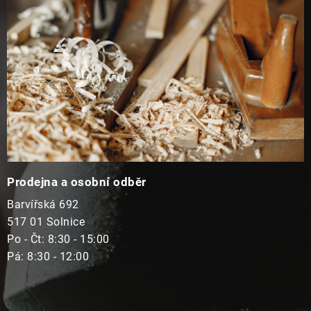
í
s
u
Prodejna a osobní odběr
Barvířská 692
517 01 Solnice
Po - Čt: 8:30 - 15:00
Pá: 8:30 - 12:00