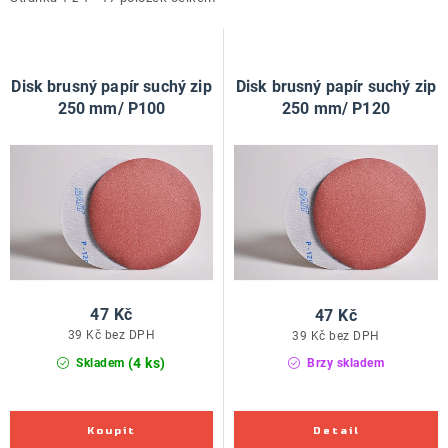
i
e
ZNAČKY
s
n
p
í
Doprava a platba
Kontakt
Obchodní podmínky
r
p
Disk brusný papír suchý zip
Disk brusný papír suchý zip
Podmínky ochrany osobních údajů
O nás
o
r
250 mm/ P100
250 mm/ P120
Reklamace zboží
Bezpečnost výrobků ( GPSR )
d
o
Katalog Record Power
u
d
k
u
t
k
ů
t
ů
47 Kč
47 Kč
39 Kč bez DPH
39 Kč bez DPH
(4 ks)
Skladem
Brzy skladem