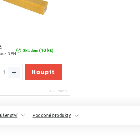
č
(10 ks)
Skladem
 bez DPH
Kód:
73011
lušenství
Podobné produkty