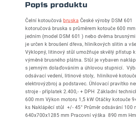
Popis produktu
Čelní kotoučová
bruska
České výroby DSM 601 P
kotoručová bruska s průměrem kotouče 600 mm.
jedním (model DSM 601 ) nebo dvěma brusnými k
je určen k broušení dřeva, hliníkových slitin a 
Výklopný, litinový stůl umožňuje skvělý přístup 
výměně brusného plátna. Stůl je vybaven nak
s jemným dolaďováním a úhlovou stupnicí. Výba
odsávací vedení, litinové stoly, hliníkové kotouč
elektrovýzbroj a podstavec. Úhlovací pravítko n
stroje - příplatek 2.400,- + DPH Základní techni
600 mm Výkon motoru 1,5 kW Otáčky kotouče 94
ks Naklápěcí stůl +/- 45° Průměr odsávání 10
640x700x1285 mm Pracovní výška 890 mm Hmo