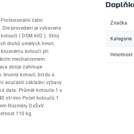
Doplňk
rofesionální čelní
Značka
 Dle provedení je vybavena
otouči ( DSM 602 ). Stroj
Kategorie
všech druhů umělých hmot.
k brusnému kotouči při
Hmotnost
lápěcím mechanismem
va stroje zahrnuje
e, brusný kotouč, brzdu a
ení součástí základní výbavy
cká data: Průměr kotouče 1 x
0 ot/min Počet kotoučů 1
0 mm Rozměry DxŠxV
tnost 110 kg