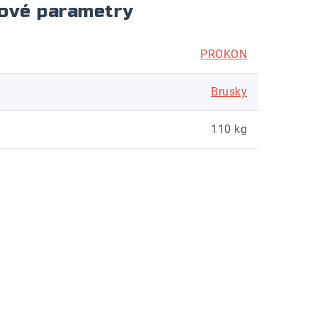
ové parametry
PROKON
Brusky
110 kg