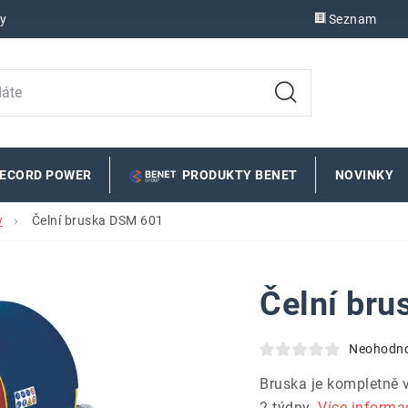
y
Seznam
RECORD POWER
PRODUKTY BENET
NOVINKY
y
Čelní bruska DSM 601
Čelní br
Neohodn
Bruska je kompletně 
2 týdny.
Více informa