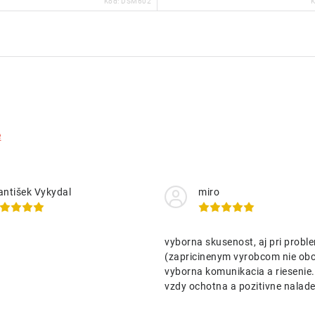
Kód:
DSM602
e
antišek Vykydal
miro
vyborna skusenost, aj pri probl
(zapricinenym vyrobcom nie o
vyborna komunikacia a riesenie
vzdy ochotna a pozitivne nalad