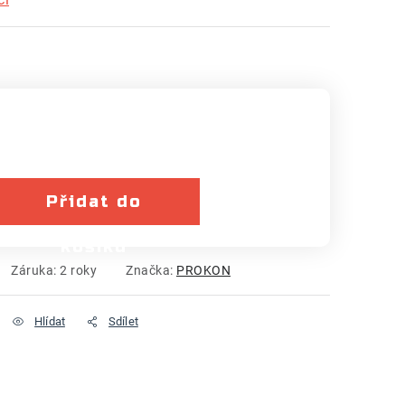
Přidat do
košíku
Záruka
:
2 roky
Značka:
PROKON
Hlídat
Sdílet