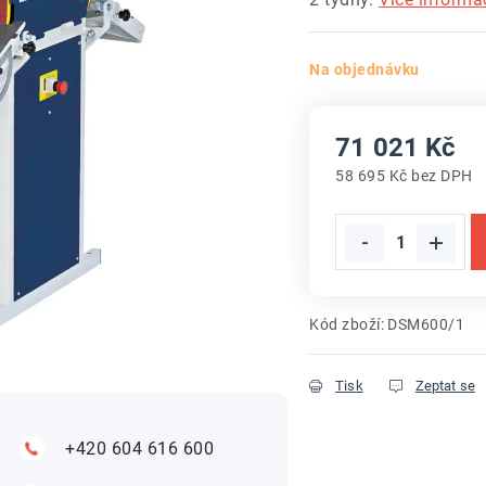
Na objednávku
71 021 Kč
58 695 Kč bez DPH
Měrná cena:
Kód zboží:
DSM600/1
Tisk
Zeptat se
+420 604 616 600