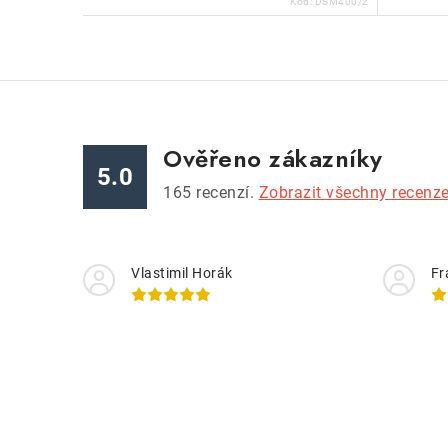
Kód:
DSM400/2
Ověřeno zákazníky
5.0
165
recenzí.
Zobrazit všechny recenz
Vlastimil Horák
Fr