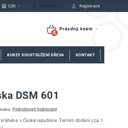
CZK
Přihlášení
Registrace
Prázdný košík
NÁKUPNÍ
KOŠÍK
KURZY SOUSTRUŽENÍ DŘEVA
KONTAKT
ZNAČKY
uska DSM 601
Podrobnosti hodnocení
oceno
vyráběna v České republice. Termín dodání cca 1-
cí