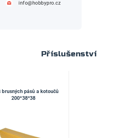
info@hobbypro.cz
Příslušenství
ič brusných pásů a kotoučů
200*38*38