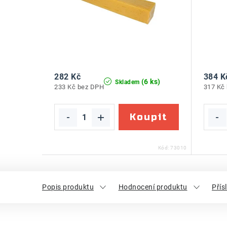
282 Kč
384 K
(6 ks)
Skladem
233 Kč bez DPH
317 Kč
Kód:
73010
Popis produktu
Hodnocení produktu
Přís