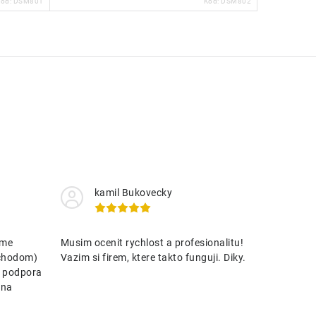
Kód:
DSM801
Kód:
DSM802
kamil Bukovecky
eme
Musim ocenit rychlost a profesionalitu!
bchodom)
Vazim si firem, ktere takto funguji. Diky.
. podpora
ena