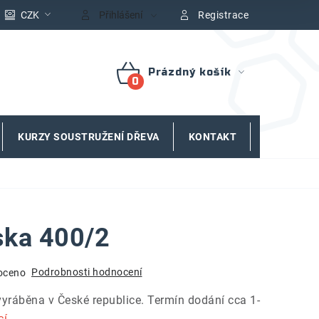
CZK
Přihlášení
Registrace
Prázdný košík
NÁKUPNÍ
KOŠÍK
KURZY SOUSTRUŽENÍ DŘEVA
KONTAKT
ZNAČKY
ska 400/2
Podrobnosti hodnocení
oceno
vyráběna v České republice. Termín dodání cca 1-
cí