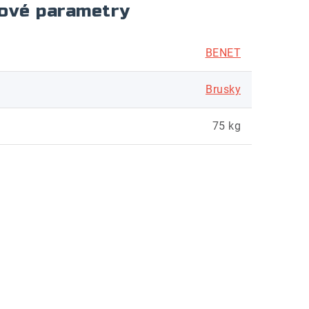
ové parametry
BENET
Brusky
75 kg