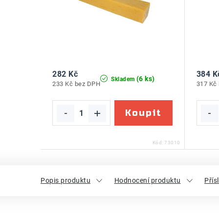
282 Kč
384 K
(6 ks)
Skladem
233 Kč bez DPH
317 Kč
Kód:
73010
Popis produktu
Hodnocení produktu
Přís