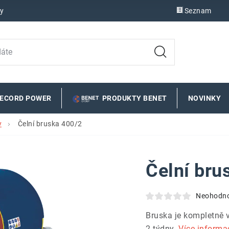
y
Seznam
RECORD POWER
PRODUKTY BENET
NOVINKY
y
Čelní bruska 400/2
Čelní bru
Neohodn
Bruska je kompletně 
2 týdny.
Více informa