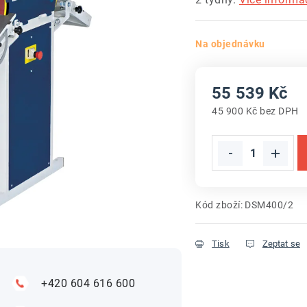
Na objednávku
55 539 Kč
45 900 Kč bez DPH
Měrná cena:
Kód zboží:
DSM400/2
Tisk
Zeptat se
+420 604 616 600