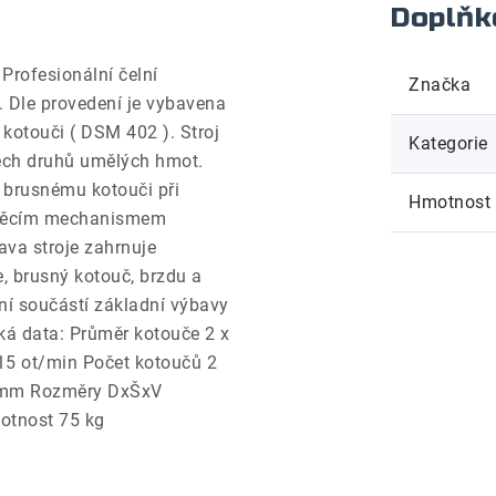
Doplňk
rofesionální čelní
Značka
 Dle provedení je vybavena
otouči ( DSM 402 ). Stroj
Kategorie
všech druhů umělých hmot.
k brusnému kotouči při
Hmotnost
lápěcím mechanismem
va stroje zahrnuje
e, brusný kotouč, brzdu a
ení součástí základní výbavy
cká data: Průměr kotouče 2 x
5 ot/min Počet kotoučů 2
0 mm Rozměry DxŠxV
tnost 75 kg