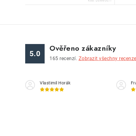
Kód:
DSM600/1
Ověřeno zákazníky
5.0
165
recenzí.
Zobrazit všechny recenz
Vlastimil Horák
Fr