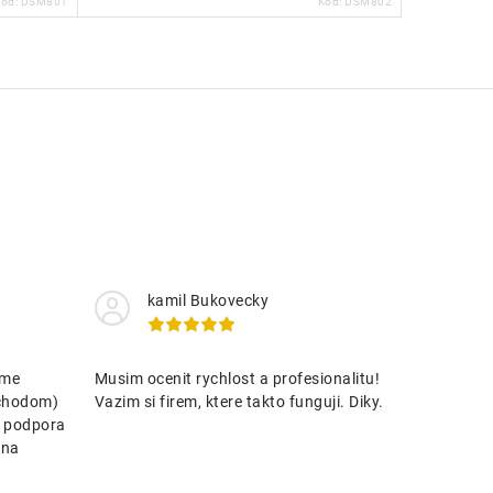
Kód:
DSM801
Kód:
DSM802
kamil Bukovecky
eme
Musim ocenit rychlost a profesionalitu!
bchodom)
Vazim si firem, ktere takto funguji. Diky.
. podpora
ena