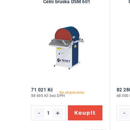
Čelní bruska DSM 601
71 021 Kč
82 28
Na objednávku
58 695 Kč bez DPH
68 000