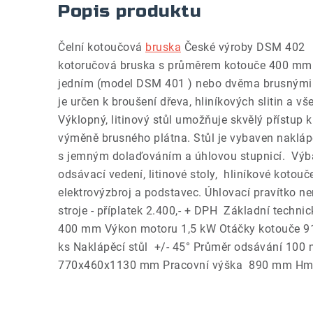
Popis produktu
Čelní kotoučová
bruska
České výroby DSM 402 P
kotoručová bruska s průměrem kotouče 400 mm.
jedním (model DSM 401 ) nebo dvěma brusnými k
je určen k broušení dřeva, hliníkových slitin a 
Výklopný, litinový stůl umožňuje skvělý přístup 
výměně brusného plátna. Stůl je vybaven nak
s jemným dolaďováním a úhlovou stupnicí. Výba
odsávací vedení, litinové stoly, hliníkové kotouč
elektrovýzbroj a podstavec. Úhlovací pravítko n
stroje - příplatek 2.400,- + DPH Základní techni
400 mm Výkon motoru 1,5 kW Otáčky kotouče 91
ks Naklápěcí stůl +/- 45° Průměr odsávání 10
770x460x1130 mm Pracovní výška 890 mm Hmo