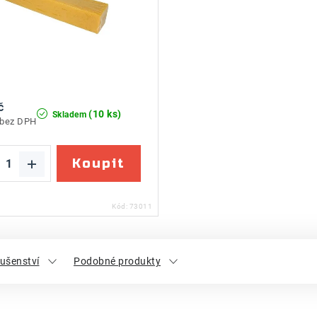
č
(10 ks)
Skladem
 bez DPH
Kód:
73011
lušenství
Podobné produkty