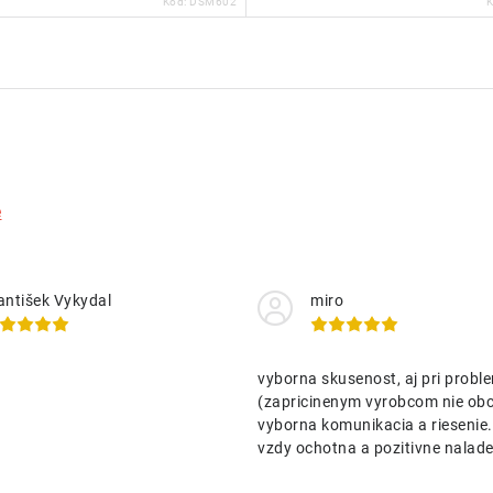
Kód:
DSM602
e
antišek Vykydal
miro
vyborna skusenost, aj pri probl
(zapricinenym vyrobcom nie o
vyborna komunikacia a riesenie
vzdy ochotna a pozitivne nalad