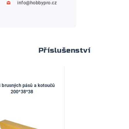
info@hobbypro.cz
Příslušenství
ič brusných pásů a kotoučů
200*38*38