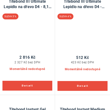
Titebond III Ultimate
Titebond III Ultimate
Lepidlo na dřevo D4 - 8,12
Lepidlo na dřevo D4 -
litru PROjug
946ml
5 %
4 %
2 816 Kč
512 Kč
2 327 Kč bez DPH
423 Kč bez DPH
Momentálně nedostupné
Momentálně nedostupné
Titebond Instant Gel
Titebond Instant Medium