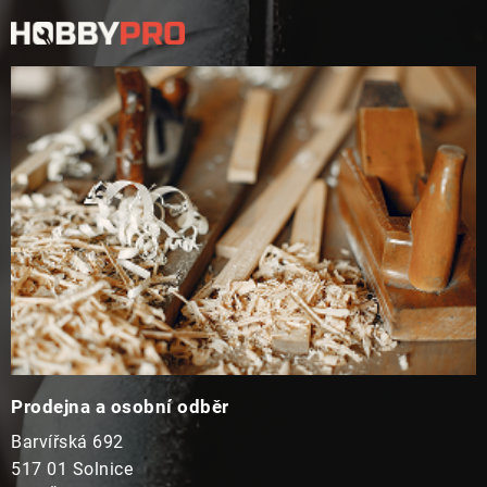
á
u
p
a
t
í
Prodejna a osobní odběr
Barvířská 692
517 01 Solnice