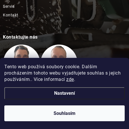
Servis
Kontakt
Kontaktujte nás
Tento web používá soubory cookie. Dalším
procházením tohoto webu vyjadřujete souhlas s jejich
používáním.. Více informací
zde
.
Technická podpora
Technická podpora
Nastavení
David Kimel
David Matuška
Souhlasím
Copyright 2026
Hobbypro.cz
. Všechna práva vyhrazena.
Vytvořil Shoptet
Upravil ROIMARK