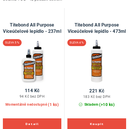
i
e
ZNAČKY
s
n
p
í
Doprava a platba
Kontakt
Obchodní podmínky
r
p
Titebond All Purpose
Titebond All Purpose
Podmínky ochrany osobních údajů
O nás
o
r
Víceúčelové lepidlo - 237ml
Víceúčelové lepidlo - 473ml
Reklamace zboží
Bezpečnost výrobků ( GPSR )
d
o
5 %
4 %
Katalog Record Power
u
d
k
u
t
k
ů
t
ů
114 Kč
221 Kč
94 Kč bez DPH
183 Kč bez DPH
(1 ks)
(>10 ks)
Momentálně nedostupné
Skladem