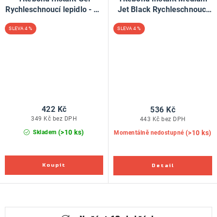
Rychleschnoucí lepidlo - 59
Jet Black Rychleschnoucí
ml
lepidlo - 59ml
4 %
4 %
422 Kč
536 Kč
349 Kč bez DPH
443 Kč bez DPH
(>10 ks)
(>10 ks)
Skladem
Momentálně nedostupné
O