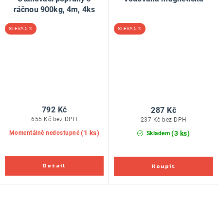
ráčnou 900kg, 4m, 4ks
5 %
5 %
792 Kč
287 Kč
655 Kč bez DPH
237 Kč bez DPH
(1 ks)
(3 ks)
Momentálně nedostupné
Skladem
O