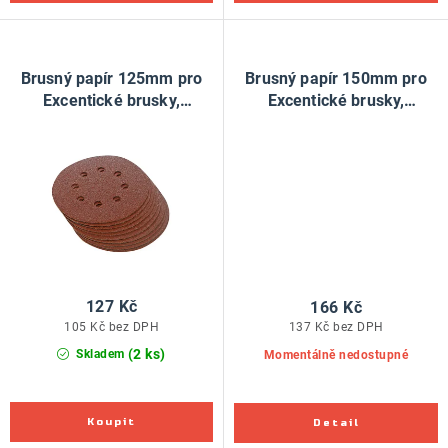
Brusný papír 125mm pro
Brusný papír 150mm pro
Excentické brusky,
Excentické brusky,
perforovaný, suchý zip,
perforovaný, suchý zip,
10ks - zrnitost 60
10ks - zrnitost 80
127 Kč
166 Kč
105 Kč bez DPH
137 Kč bez DPH
(2 ks)
Skladem
Momentálně nedostupné