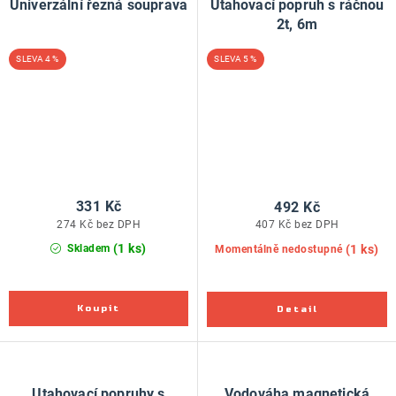
Univerzální řezná souprava
Utahovací popruh s ráčnou
2t, 6m
4 %
5 %
331 Kč
492 Kč
274 Kč bez DPH
407 Kč bez DPH
(1 ks)
(1 ks)
Skladem
Momentálně nedostupné
Utahovací popruhy s
Vodováha magnetická