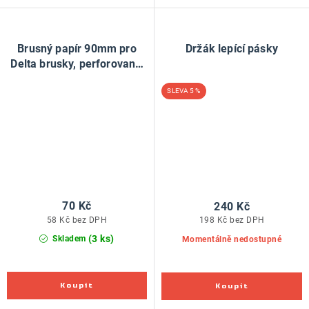
Brusný papír 90mm pro
Držák lepící pásky
Delta brusky, perforovaný,
suchý zip, 10ks - zrnitost
5 %
60
70 Kč
240 Kč
58 Kč bez DPH
198 Kč bez DPH
(3 ks)
Skladem
Momentálně nedostupné