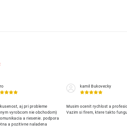
e
ro
kamil Bukovecky
kusenost, aj pri probleme
Musim ocenit rychlost a profesio
nenym vyrobcom nie obchodom)
Vazim si firem, ktere takto funguj
omunikacia a riesenie. podpora
tna a pozitivne naladena