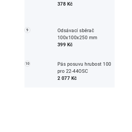
378 Kč
Odsávací sběrač
100x100x250 mm
399 Kč
Pás posuvu hrubost 100
pro 22-44OSC
2 077 Kč