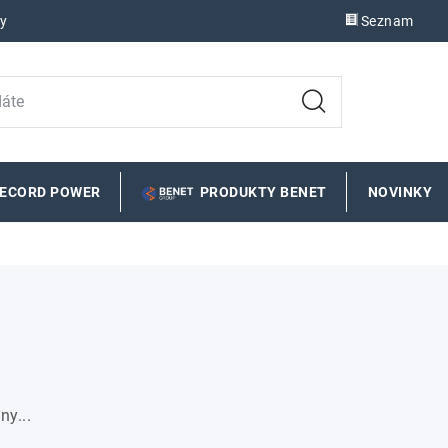
y
Seznam
RECORD POWER
PRODUKTY BENET
NOVINKY
ny...