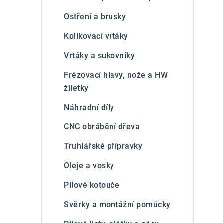
p
Ostření a brusky
a
Kolíkovací vrtáky
n
Vrtáky a sukovníky
e
Frézovací hlavy, nože a HW
l
žiletky
Náhradní díly
CNC obrábění dřeva
Truhlářské přípravky
Oleje a vosky
Pilové kotouče
Svěrky a montážní pomůcky