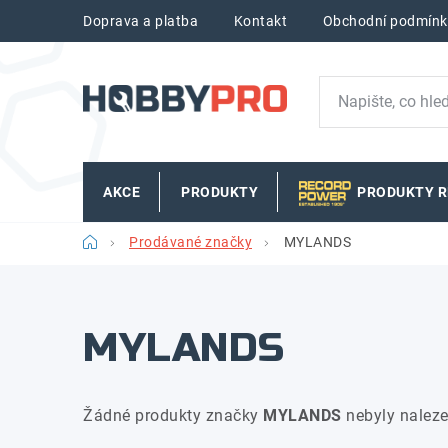
Přejít
Doprava a platba
Kontakt
Obchodní podmínk
na
obsah
AKCE
PRODUKTY
PRODUKTY 
Domů
Prodávané značky
MYLANDS
MYLANDS
Žádné produkty značky
MYLANDS
nebyly naleze