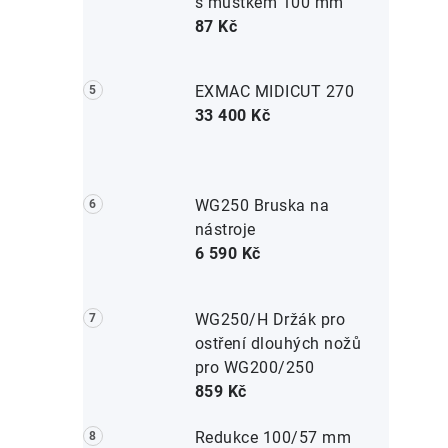
s můstkem 100 mm
87 Kč
EXMAC MIDICUT 270
33 400 Kč
WG250 Bruska na
nástroje
6 590 Kč
WG250/H Držák pro
ostření dlouhých nožů
pro WG200/250
859 Kč
Redukce 100/57 mm