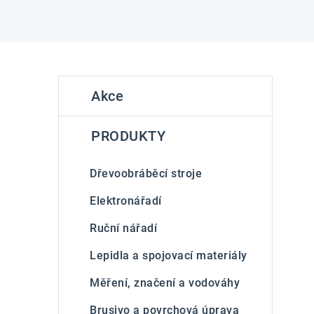
P
K
Přeskočit
Akce
kategorie
a
o
t
s
PRODUKTY
e
t
g
Dřevoobráběcí stroje
r
o
Elektronářadí
a
r
Ruční nářadí
n
i
Lepidla a spojovací materiály
e
n
Měření, značení a vodováhy
í
Brusivo a povrchová úprava