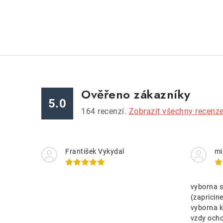
Ověřeno zákazníky
5.0
164
recenzí.
Zobrazit všechny recenz
František Vykydal
mi
vyborna s
(zaprici
vyborna k
vzdy ocho