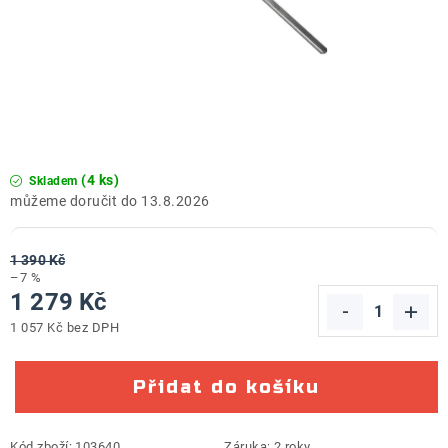
ZNAČKY
Doprava a platba
Kontakt
Obchodní podmínky
Podmínky ochrany osobních údajů
O nás
Reklamace zboží
Bezpečnost výrobků ( GPSR )
Katalog Record Power
(4 ks)
Skladem
13.8.2026
1 390 Kč
–7 %
1 279 Kč
1 057 Kč bez DPH
Měrná cena:
Přidat do košíku
Kód zboží:
103640
Záruka
:
2 roky