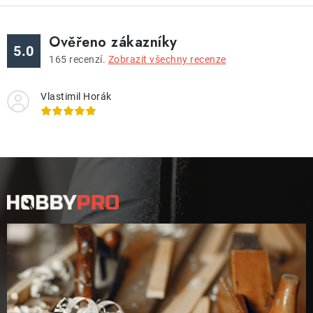
Ověřeno zákazníky
5.0
165
recenzí.
Zobrazit všechny recenze
Vlastimil Horák
Z
á
p
a
t
í