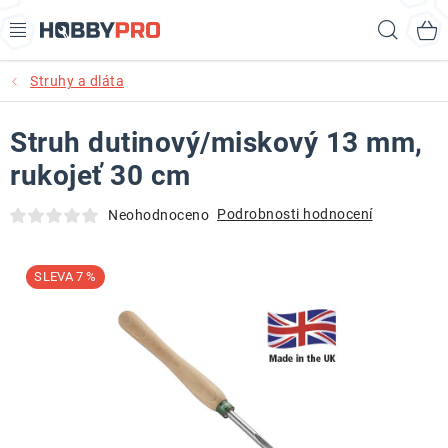
Přejít
Hled
na
obsah
Struhy a dláta
AKCE
Struh dutinový/miskový 13 mm,
PRODUKTY
rukojeť 30 cm
PRODUKTY RECORD POWER
Podrobnosti hodnocení
Neohodnoceno
PRODUKTY BENET
7 %
NOVINKY
KURZY SOUSTRUŽENÍ DŘEVA
KONTAKT