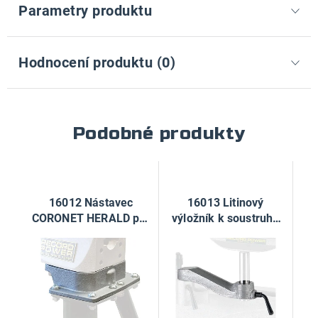
Parametry produktu
Hodnocení produktu (0)
Podobné produkty
16012 Nástavec
16013 Litinový
CORONET HERALD pro
výložník k soustruhu
upnutí soustruhu do
Coronet Herald
stolu