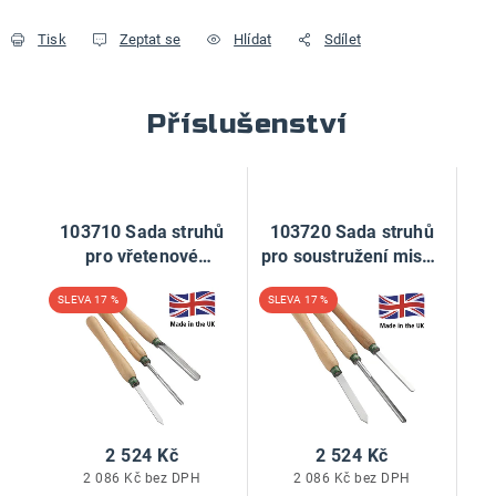
Tisk
Zeptat se
Hlídat
Sdílet
Příslušenství
103710 Sada struhů
103720 Sada struhů
pro vřetenové
pro soustružení misek
soustružení 3 ks
3 ks
17 %
17 %
2 524 Kč
2 524 Kč
2 086 Kč bez DPH
2 086 Kč bez DPH