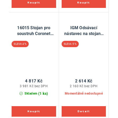
16015 Stojan pro
IGM Odsávací
soustruh Coronet
nástavec na stojanu
Herald
plastový
4 %
5 %
4 817 Kč
2 614 Kč
3 981 Kč bez DPH
2 160 Kč bez DPH
(1 ks)
Skladem
Momentálně nedostupné