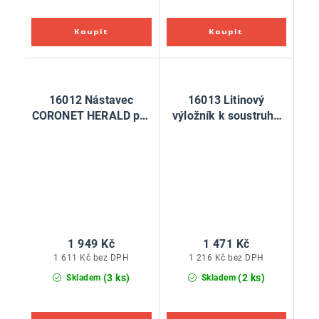
16012 Nástavec
16013 Litinový
CORONET HERALD pro
výložník k soustruhu
upnutí soustruhu do
Coronet Herald
stolu
1 949 Kč
1 471 Kč
1 611 Kč bez DPH
1 216 Kč bez DPH
(3 ks)
(2 ks)
Skladem
Skladem