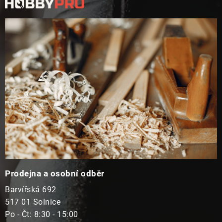
p
a
t
í
Prodejna a osobní odběr
Barvířská 692
517 01 Solnice
Po - Čt: 8:30 - 15:00