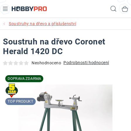
Přejít
Hled
na
obsah
Soustruhy na dřevo a příslušenství
AKCE
Soustruh na dřevo Coronet
PRODUKTY
Herald 1420 DC
PRODUKTY RECORD POWER
Podrobnosti hodnocení
Neohodnoceno
PRODUKTY BENET
DOPRAVA ZDARMA
NOVINKY
KURZY SOUSTRUŽENÍ DŘEVA
TOP PRODUKT
KONTAKT