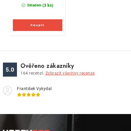
(3 ks)
Skladem
Ověřeno zákazníky
5.0
164
recenzí.
Zobrazit všechny recenze
František Vykydal
Z
á