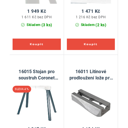
1 949 Kč
1 471 Kč
1 611 Kč bez DPH
1 216 Kč bez DPH
(3 ks)
(2 ks)
Skladem
Skladem
16015 Stojan pro
16011 Litinové
soustruh Coronet
prodloužení lože pro
Herald
soustruh Coronet
4 %
Herald