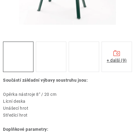
ZNAČKY
Doprava a platba
Kontakt
Obchodní podmínky
Podmínky ochrany osobních údajů
O nás
Reklamace zboží
Bezpečnost výrobků ( GPSR )
Katalog Record Power
+ další (9)
Součástí základní výbavy soustruhu jsou:
Opěrka nástroje 8" / 20 cm
Lícní deska
Unášecí hrot
Středící hrot
Doplňkové parametry: