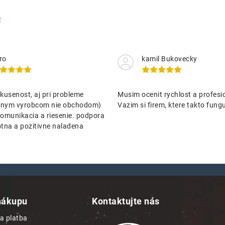
e
ro
kamil Bukovecky
kusenost, aj pri probleme
Musim ocenit rychlost a profesio
nenym vyrobcom nie obchodom)
Vazim si firem, ktere takto funguj
omunikacia a riesenie. podpora
tna a pozitivne naladena
nákupu
Kontaktujte nás
a platba