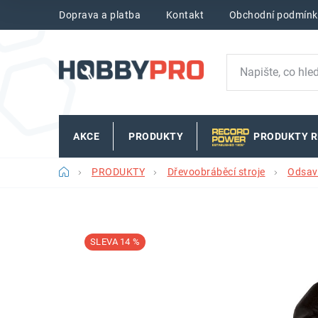
Přejít
Doprava a platba
Kontakt
Obchodní podmínk
na
obsah
AKCE
PRODUKTY
PRODUKTY 
Domů
PRODUKTY
Dřevoobráběcí stroje
Odsava
14 %