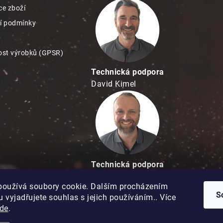
e zboží
í podmínky
st výrobků (GPSR)
Technická podpora
David Kimel
Technická podpora
David Matuška
používá soubory cookie. Dalším procházením
S
 vyjadřujete souhlas s jejich používáním.. Více
de
.
Copyright 2026
Hobbypro.cz
. Všechna práva vyhrazena.