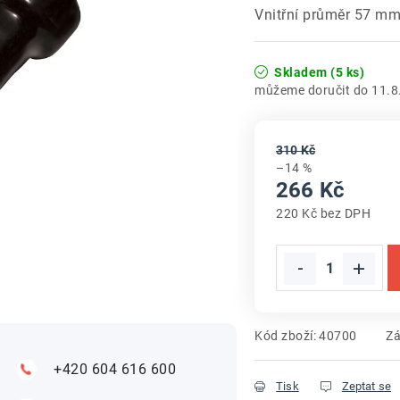
Vnitřní průměr 57 m
Skladem
(5 ks)
11.8
310 Kč
–14 %
266 Kč
220 Kč bez DPH
Měrná cena:
Kód zboží:
40700
Zá
+420 604 616 600
Tisk
Zeptat se