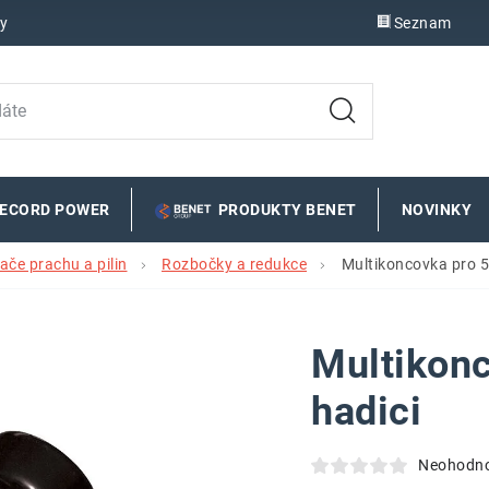
y
Seznam
RECORD POWER
PRODUKTY BENET
NOVINKY
če prachu a pilin
Rozbočky a redukce
Multikoncovka pro 
Multikon
hadici
Neohodn