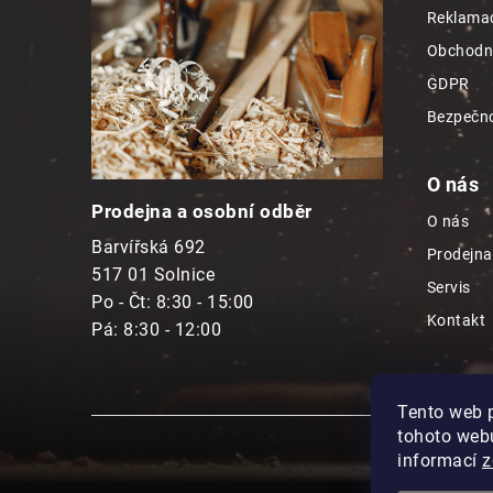
a
Reklamac
t
Obchodn
í
GDPR
Bezpečno
O nás
Prodejna a osobní odběr
O nás
Barvířská 692
Prodejna
517 01 Solnice
Servis
Po - Čt: 8:30 - 15:00
Kontakt
Pá: 8:30 - 12:00
Tento web 
tohoto webu
informací
z