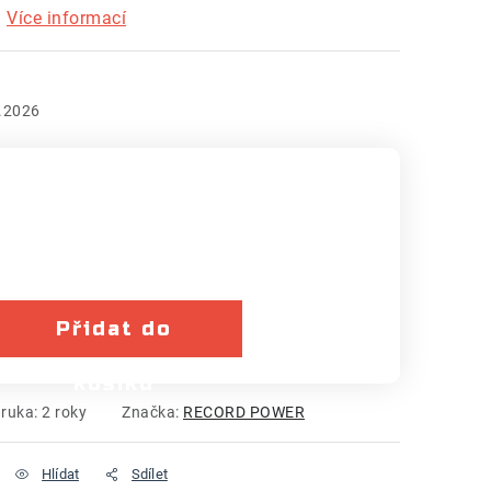
m
Více informací
.2026
Přidat do
košíku
ruka
:
2 roky
Značka:
RECORD POWER
Hlídat
Sdílet