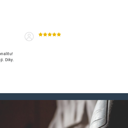
nalitu!
i. Diky.