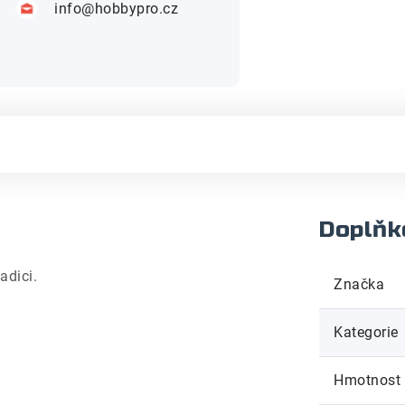
info@hobbypro.cz
Doplňk
adici.
Značka
Kategorie
Hmotnost