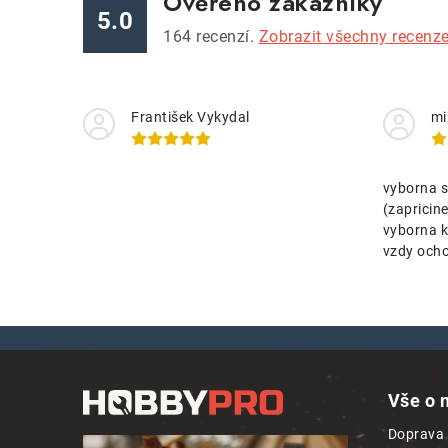
Ověřeno zákazníky
5.0
164
recenzí.
Zobrazit všechny recenz
František Vykydal
mi
vyborna s
(zaprici
vyborna k
vzdy ocho
Z
á
Vše o 
p
Doprava 