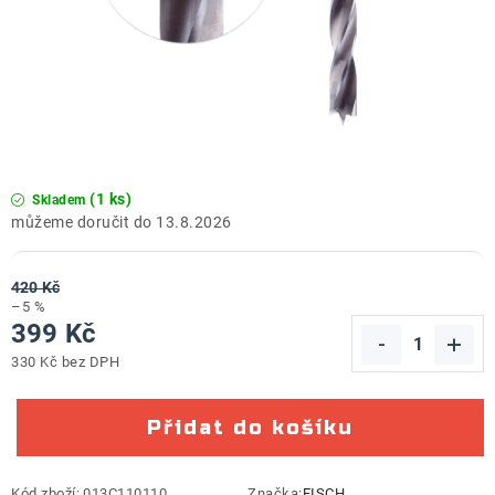
ZNAČKY
Doprava a platba
Kontakt
Obchodní podmínky
Podmínky ochrany osobních údajů
O nás
Reklamace zboží
Bezpečnost výrobků ( GPSR )
Katalog Record Power
(1 ks)
Skladem
13.8.2026
420 Kč
–5 %
399 Kč
330 Kč bez DPH
Měrná cena:
Přidat do košíku
Kód zboží:
013C110110
Značka:
FISCH