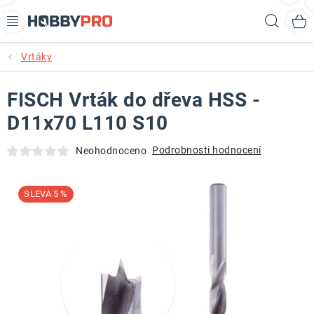
Přejít
Hled
na
obsah
Vrtáky
AKCE
FISCH Vrták do dřeva HSS -
PRODUKTY
D11x70 L110 S10
PRODUKTY RECORD POWER
Podrobnosti hodnocení
Neohodnoceno
PRODUKTY BENET
5 %
NOVINKY
KURZY SOUSTRUŽENÍ DŘEVA
KONTAKT