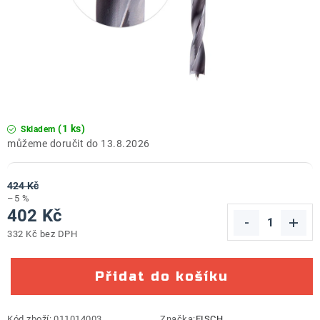
ZNAČKY
Doprava a platba
Kontakt
Obchodní podmínky
Podmínky ochrany osobních údajů
O nás
Reklamace zboží
Bezpečnost výrobků ( GPSR )
Katalog Record Power
(1 ks)
Skladem
13.8.2026
424 Kč
–5 %
402 Kč
332 Kč bez DPH
Měrná cena:
Přidat do košíku
Kód zboží:
011014003
Značka:
FISCH