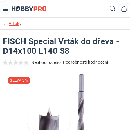
Přejít
Hled
na
obsah
Vrtáky
AKCE
FISCH Special Vrták do dřeva -
PRODUKTY
D14x100 L140 S8
PRODUKTY RECORD POWER
Podrobnosti hodnocení
Neohodnoceno
PRODUKTY BENET
5 %
NOVINKY
KURZY SOUSTRUŽENÍ DŘEVA
KONTAKT