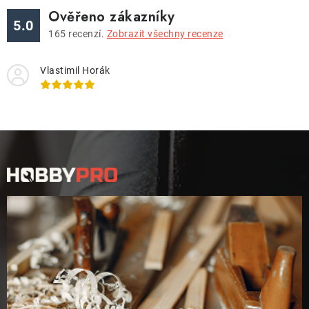
Ověřeno zákazníky
5.0
165
recenzí.
Zobrazit všechny recenze
Vlastimil Horák
Z
á
p
a
t
í