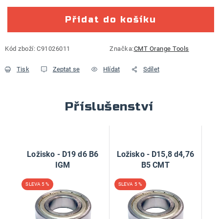
Přidat do košíku
Kód zboží:
C91026011
Značka:
CMT Orange Tools
Tisk
Zeptat se
Hlídat
Sdílet
Příslušenství
Ložisko - D19 d6 B6
Ložisko - D15,8 d4,76
IGM
B5 CMT
5 %
5 %