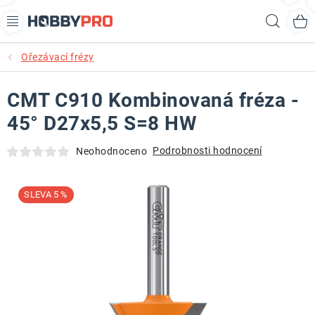
Přejít
Hled
na
obsah
Ořezávací frézy
AKCE
CMT C910 Kombinovaná fréza -
PRODUKTY
45° D27x5,5 S=8 HW
PRODUKTY RECORD POWER
Podrobnosti hodnocení
Neohodnoceno
PRODUKTY BENET
5 %
NOVINKY
KURZY SOUSTRUŽENÍ DŘEVA
KONTAKT