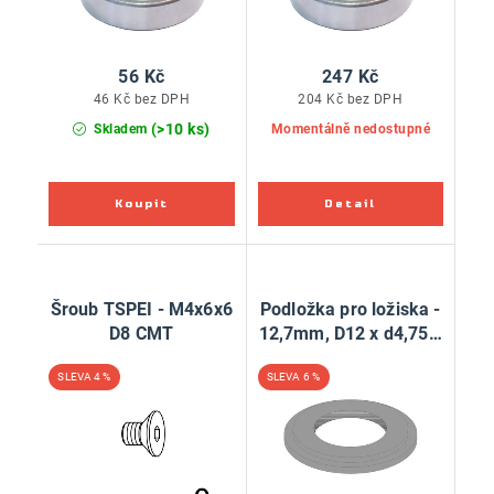
56 Kč
247 Kč
46 Kč bez DPH
204 Kč bez DPH
(>10 ks)
Skladem
Momentálně nedostupné
Šroub TSPEI - M4x6x6
Podložka pro ložiska -
D8 CMT
12,7mm, D12 x d4,75 x
t0,9mm
4 %
6 %