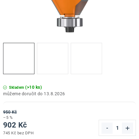
ZNAČKY
Doprava a platba
Kontakt
Obchodní podmínky
Podmínky ochrany osobních údajů
O nás
Reklamace zboží
Bezpečnost výrobků ( GPSR )
Katalog Record Power
(>10 ks)
Skladem
13.8.2026
950 Kč
–5 %
902 Kč
745 Kč bez DPH
Měrná cena: