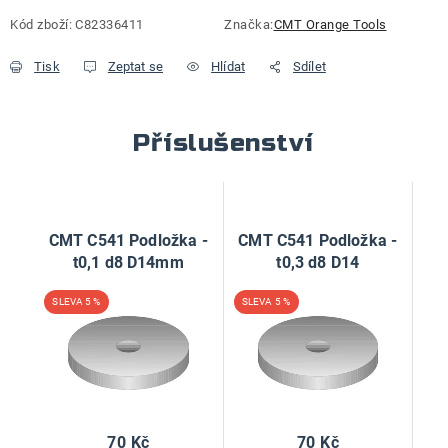
Měrná cena:
Kód zboží:
C82336411
Značka:
CMT Orange Tools
Tisk
Zeptat se
Hlídat
Sdílet
Příslušenství
CMT C541 Podložka -
CMT C541 Podložka -
t0,1 d8 D14mm
t0,3 d8 D14
5 %
5 %
70 Kč
70 Kč