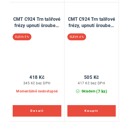
CMT C924 Trn talířové
CMT C924 Trn talířové
frézy upnutí šroubem
frézy, upnutí šroubem
bez ložiska - L55, S=8
s ložiskem - S=8
5 %
4 %
418 Kč
505 Kč
345 Kč bez DPH
417 Kč bez DPH
(7 ks)
Momentálně nedostupné
Skladem