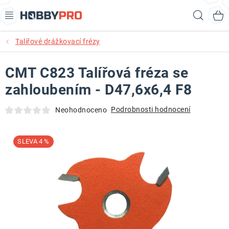
Přejít
Hled
na
obsah
Talířové drážkovací frézy
AKCE
CMT C823 Talířová fréza se
PRODUKTY
zahloubením - D47,6x6,4 F8
PRODUKTY RECORD POWER
Podrobnosti hodnocení
Neohodnoceno
PRODUKTY BENET
4 %
NOVINKY
KURZY SOUSTRUŽENÍ DŘEVA
KONTAKT