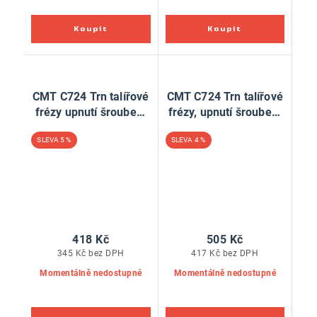
CMT C724 Trn talířové
CMT C724 Trn talířové
frézy upnutí šroubem
frézy, upnutí šroubem
bez ložiska - L55, S=6
s ložiskem - S=6
5 %
4 %
418 Kč
505 Kč
345 Kč bez DPH
417 Kč bez DPH
Momentálně nedostupné
Momentálně nedostupné