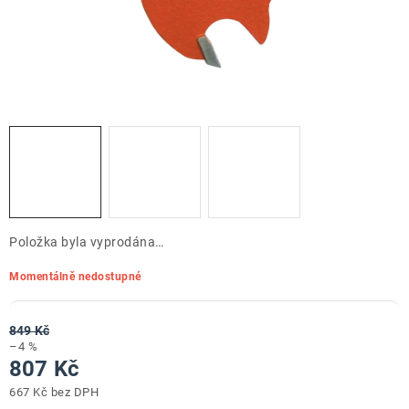
ZNAČKY
Doprava a platba
Kontakt
Obchodní podmínky
Podmínky ochrany osobních údajů
O nás
Reklamace zboží
Bezpečnost výrobků ( GPSR )
Katalog Record Power
Položka byla vyprodána…
Momentálně nedostupné
849 Kč
–4 %
807 Kč
667 Kč bez DPH