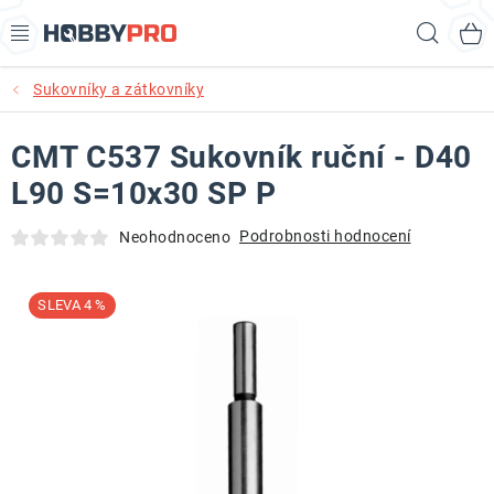
Přejít
Hled
na
obsah
Sukovníky a zátkovníky
AKCE
CMT C537 Sukovník ruční - D40
PRODUKTY
L90 S=10x30 SP P
PRODUKTY RECORD POWER
Podrobnosti hodnocení
Neohodnoceno
PRODUKTY BENET
4 %
NOVINKY
KURZY SOUSTRUŽENÍ DŘEVA
KONTAKT