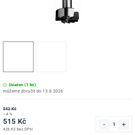
ZNAČKY
Doprava a platba
Kontakt
Obchodní podmínky
Podmínky ochrany osobních údajů
O nás
Reklamace zboží
Bezpečnost výrobků ( GPSR )
Katalog Record Power
(1 ks)
Skladem
13.8.2026
542 Kč
–4 %
515 Kč
426 Kč bez DPH
Měrná cena: