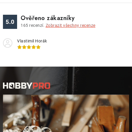
Ověřeno zákazníky
5.0
165
recenzí.
Zobrazit všechny recenze
Vlastimil Horák
Z
á
p
a
t
í