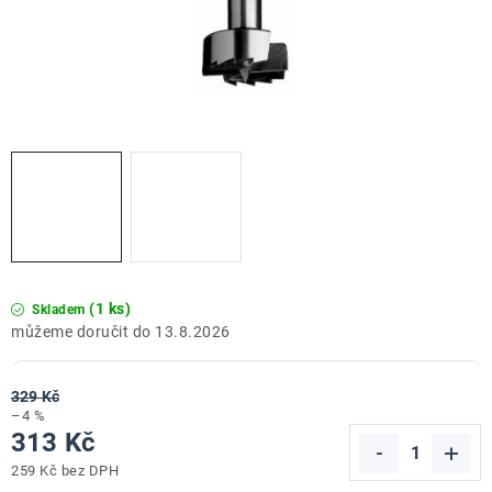
ZNAČKY
Doprava a platba
Kontakt
Obchodní podmínky
Podmínky ochrany osobních údajů
O nás
Reklamace zboží
Bezpečnost výrobků ( GPSR )
Katalog Record Power
(1 ks)
Skladem
13.8.2026
329 Kč
–4 %
313 Kč
259 Kč bez DPH
Měrná cena: