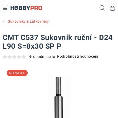
Přejít
Hled
na
obsah
Sukovníky a zátkovníky
AKCE
CMT C537 Sukovník ruční - D24
PRODUKTY
L90 S=8x30 SP P
PRODUKTY RECORD POWER
Podrobnosti hodnocení
Neohodnoceno
PRODUKTY BENET
4 %
NOVINKY
KURZY SOUSTRUŽENÍ DŘEVA
KONTAKT