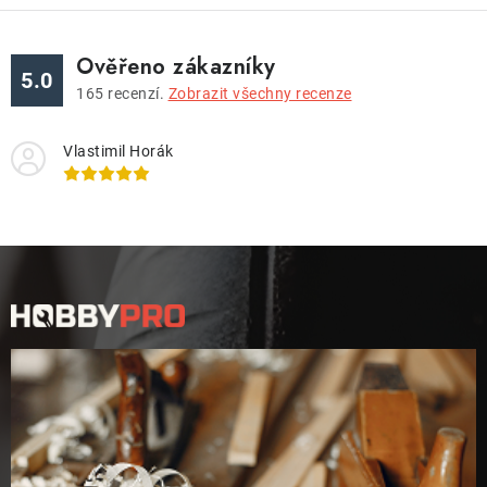
Ověřeno zákazníky
5.0
165
recenzí.
Zobrazit všechny recenze
Vlastimil Horák
Z
á
p
a
t
í