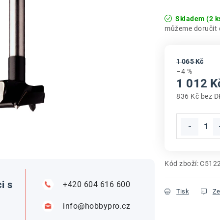
Skladem
(2 k
1 065 Kč
–4 %
1 012 K
836 Kč bez 
Měrná cena
Kód zboží:
C512
i s
+420 604 616 600
Tisk
Ze
info@hobbypro.cz