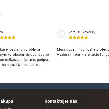
e
ro
kamil Bukovecky
kusenost, aj pri probleme
Musim ocenit rychlost a profesio
nenym vyrobcom nie obchodom)
Vazim si firem, ktere takto funguj
omunikacia a riesenie. podpora
tna a pozitivne naladena
nákupu
Kontaktujte nás