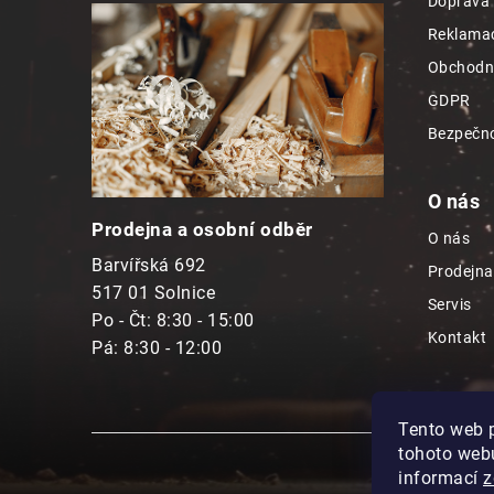
Doprava 
a
Reklamac
t
Obchodn
í
GDPR
Bezpečno
O nás
Prodejna a osobní odběr
O nás
Barvířská 692
Prodejna
517 01 Solnice
Servis
Po - Čt: 8:30 - 15:00
Kontakt
Pá: 8:30 - 12:00
Tento web 
tohoto webu
informací
z