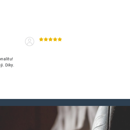
nalitu!
i. Diky.