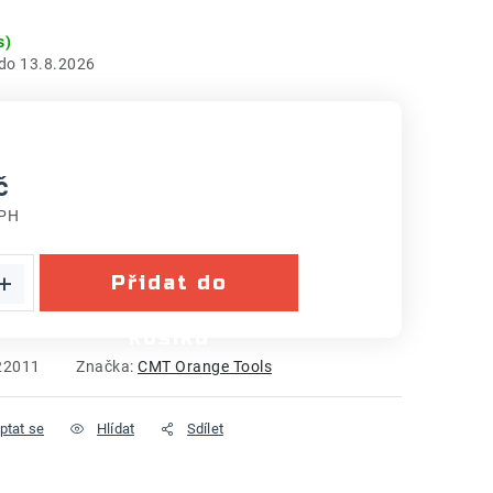
s)
13.8.2026
č
DPH
:
Přidat do
košíku
22011
Značka:
CMT Orange Tools
ptat se
Hlídat
Sdílet