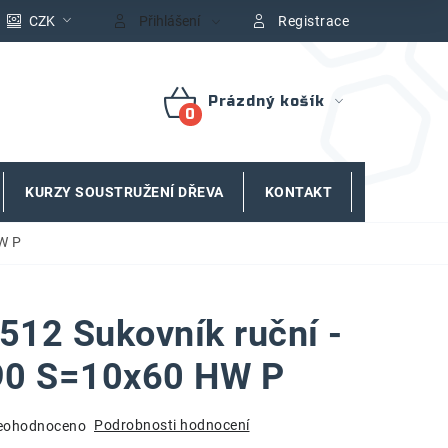
CZK
Přihlášení
Registrace
Prázdný košík
NÁKUPNÍ
KOŠÍK
KURZY SOUSTRUŽENÍ DŘEVA
KONTAKT
ZNAČKY
W P
12 Sukovník ruční -
90 S=10x60 HW P
Podrobnosti hodnocení
eohodnoceno