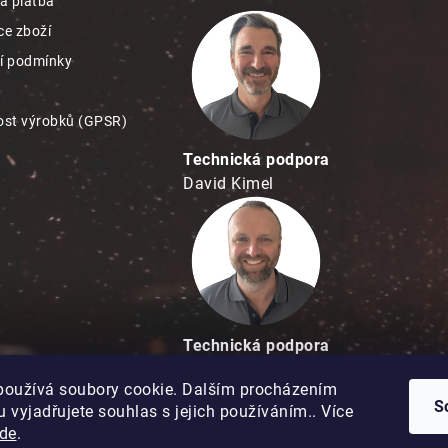
a platba
e zboží
í podmínky
st výrobků (GPSR)
Technická podpora
David Kimel
Technická podpora
David Matuška
používá soubory cookie. Dalším procházením
S
 vyjadřujete souhlas s jejich používáním.. Více
de
.
Copyright 2026
Hobbypro.cz
. Všechna práva vyhrazena.