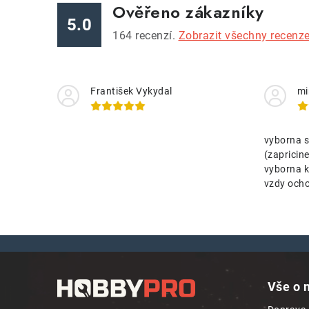
Ověřeno zákazníky
5.0
164
recenzí.
Zobrazit všechny recenz
František Vykydal
mi
vyborna s
(zaprici
vyborna k
vzdy ocho
Z
á
Vše o 
p