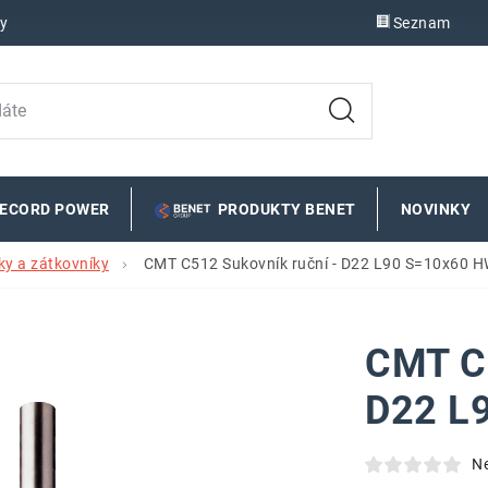
y
Seznam
RECORD POWER
PRODUKTY BENET
NOVINKY
ky a zátkovníky
CMT C512 Sukovník ruční - D22 L90 S=10x60 H
CMT C5
D22 L
N