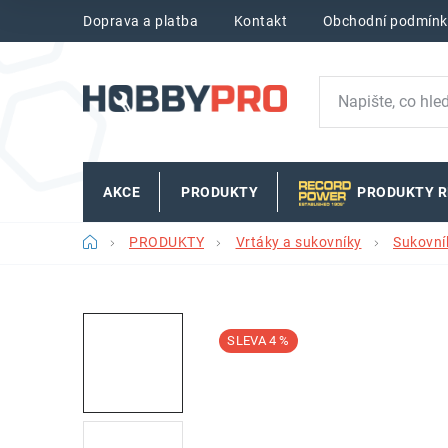
Přejít
Doprava a platba
Kontakt
Obchodní podmínk
na
obsah
AKCE
PRODUKTY
PRODUKTY 
Domů
PRODUKTY
Vrtáky a sukovníky
Sukovní
4 %