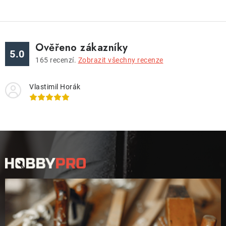
Ověřeno zákazníky
5.0
165
recenzí.
Zobrazit všechny recenze
Vlastimil Horák
Z
á
p
a
t
í