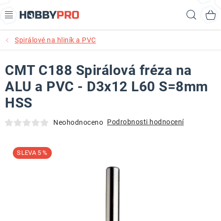
Přejít
Hled
na
obsah
Spirálové na hliník a PVC
AKCE
CMT C188 Spirálová fréza na
PRODUKTY
ALU a PVC - D3x12 L60 S=8mm
PRODUKTY RECORD POWER
HSS
PRODUKTY BENET
Podrobnosti hodnocení
Neohodnoceno
NOVINKY
5 %
KURZY SOUSTRUŽENÍ DŘEVA
KONTAKT