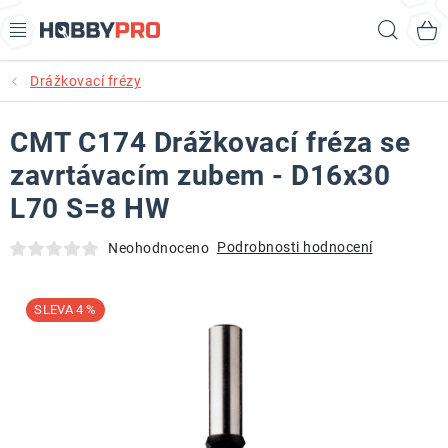
Přejít
Hled
na
obsah
Drážkovací frézy
AKCE
CMT C174 Drážkovací fréza se
PRODUKTY
zavrtávacím zubem - D16x30
PRODUKTY RECORD POWER
L70 S=8 HW
PRODUKTY BENET
Podrobnosti hodnocení
Neohodnoceno
NOVINKY
4 %
KURZY SOUSTRUŽENÍ DŘEVA
KONTAKT