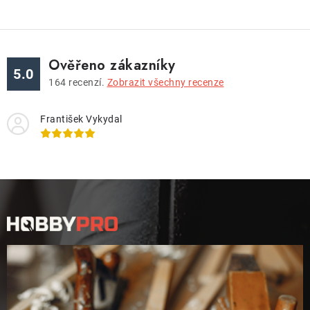
Ověřeno zákazníky
5.0
164
recenzí.
Zobrazit všechny recenze
František Vykydal
Z
á
p
a
t
í