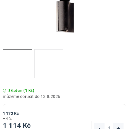
ZNAČKY
Doprava a platba
Kontakt
Obchodní podmínky
Podmínky ochrany osobních údajů
O nás
Reklamace zboží
Bezpečnost výrobků ( GPSR )
Katalog Record Power
(1 ks)
Skladem
13.8.2026
1 172 Kč
–4 %
1 114 Kč