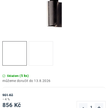
ZNAČKY
Doprava a platba
Kontakt
Obchodní podmínky
Podmínky ochrany osobních údajů
O nás
Reklamace zboží
Bezpečnost výrobků ( GPSR )
Katalog Record Power
(5 ks)
Skladem
13.8.2026
901 Kč
–4 %
856 Kč