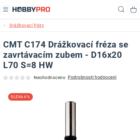
Přejít
Hled
na
obsah
Drážkovací frézy
AKCE
CMT C174 Drážkovací fréza se
PRODUKTY
zavrtávacím zubem - D16x20
PRODUKTY RECORD POWER
L70 S=8 HW
PRODUKTY BENET
Podrobnosti hodnocení
Neohodnoceno
NOVINKY
4 %
KURZY SOUSTRUŽENÍ DŘEVA
KONTAKT