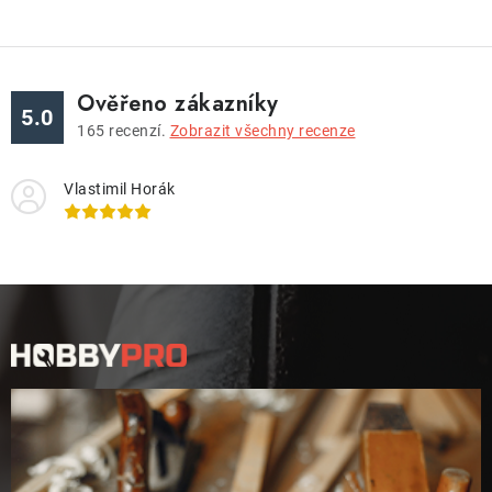
Ověřeno zákazníky
5.0
165
recenzí.
Zobrazit všechny recenze
Vlastimil Horák
Z
á
p
a
t
í