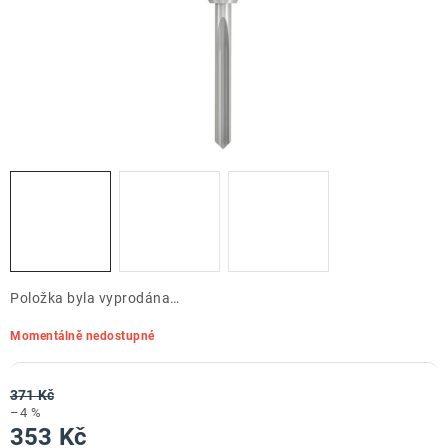
ZNAČKY
Doprava a platba
Kontakt
Obchodní podmínky
Podmínky ochrany osobních údajů
O nás
Reklamace zboží
Bezpečnost výrobků ( GPSR )
Katalog Record Power
Položka byla vyprodána…
Momentálně nedostupné
371 Kč
–4 %
353 Kč