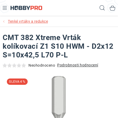
Přejít
Hled
na
obsah
Tenké vrtáky a redukce
AKCE
CMT 382 Xtreme Vrták
PRODUKTY
kolíkovací Z1 S10 HWM - D2x12
PRODUKTY RECORD POWER
S=10x42,5 L70 P-L
PRODUKTY BENET
Podrobnosti hodnocení
Neohodnoceno
NOVINKY
4 %
KURZY SOUSTRUŽENÍ DŘEVA
KONTAKT