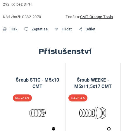
292 Kč bez DPH
Měrná cena:
Kód zboží:
C382-2070
Značka:
CMT Orange Tools
Tisk
Zeptat se
Hlídat
Sdílet
Příslušenství
Šroub STIC - M5x10
Šroub WEEKE -
CMT
M5x11,5x17 CMT
4 %
4 %