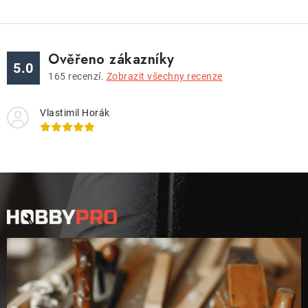
Ověřeno zákazníky
5.0
165
recenzí.
Zobrazit všechny recenze
Vlastimil Horák
Z
á
p
a
t
í