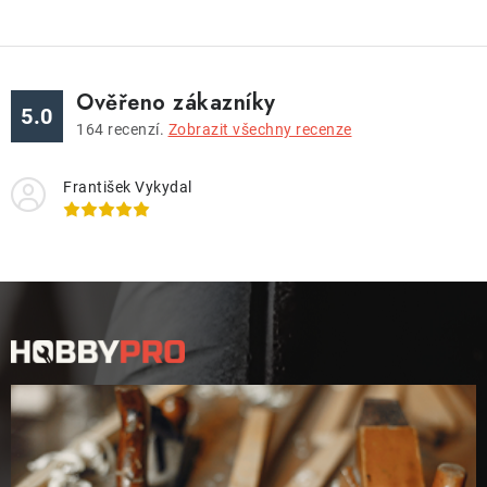
Ověřeno zákazníky
5.0
164
recenzí.
Zobrazit všechny recenze
František Vykydal
Z
á
p
a
t
í