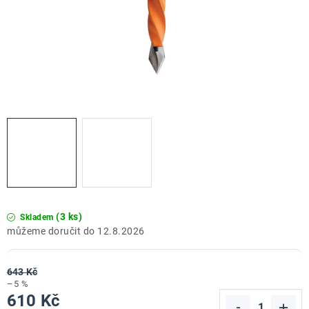
ZNAČKY
Doprava a platba
Kontakt
Obchodní podmínky
Podmínky ochrany osobních údajů
O nás
Reklamace zboží
Bezpečnost výrobků ( GPSR )
Katalog Record Power
(3 ks)
Skladem
12.8.2026
643 Kč
–5 %
610 Kč