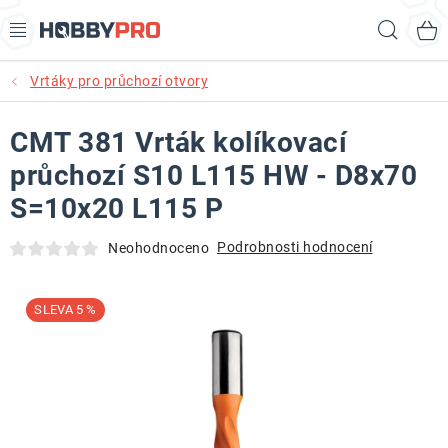
Přejít
Hled
na
obsah
Vrtáky pro průchozí otvory
AKCE
CMT 381 Vrták kolíkovací
PRODUKTY
průchozí S10 L115 HW - D8x70
PRODUKTY RECORD POWER
S=10x20 L115 P
PRODUKTY BENET
Podrobnosti hodnocení
Neohodnoceno
NOVINKY
5 %
KURZY SOUSTRUŽENÍ DŘEVA
KONTAKT