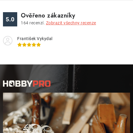
Ověřeno zákazníky
5.0
164
recenzí.
Zobrazit všechny recenze
František Vykydal
Z
á
p
a
t
í