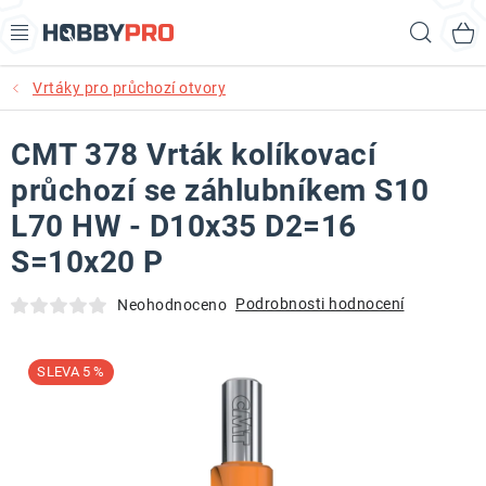
Přejít
Hled
na
obsah
Vrtáky pro průchozí otvory
AKCE
CMT 378 Vrták kolíkovací
PRODUKTY
průchozí se záhlubníkem S10
PRODUKTY RECORD POWER
L70 HW - D10x35 D2=16
S=10x20 P
PRODUKTY BENET
Podrobnosti hodnocení
Neohodnoceno
NOVINKY
5 %
KURZY SOUSTRUŽENÍ DŘEVA
KONTAKT