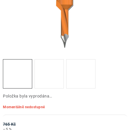
ZNAČKY
Doprava a platba
Kontakt
Obchodní podmínky
Podmínky ochrany osobních údajů
O nás
Reklamace zboží
Bezpečnost výrobků ( GPSR )
Katalog Record Power
Položka byla vyprodána…
Momentálně nedostupné
765 Kč
–5 %