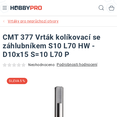
Přejít
Hled
na
obsah
Vrtáky pro neprůchozí otvory
AKCE
CMT 377 Vrták kolíkovací se
PRODUKTY
záhlubníkem S10 L70 HW -
PRODUKTY RECORD POWER
D10x15 S=10 L70 P
PRODUKTY BENET
Podrobnosti hodnocení
Neohodnoceno
NOVINKY
5 %
KURZY SOUSTRUŽENÍ DŘEVA
KONTAKT