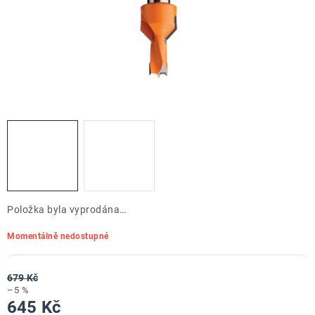
ZNAČKY
Doprava a platba
Kontakt
Obchodní podmínky
Podmínky ochrany osobních údajů
O nás
Reklamace zboží
Bezpečnost výrobků ( GPSR )
Katalog Record Power
Položka byla vyprodána…
Momentálně nedostupné
679 Kč
–5 %
645 Kč