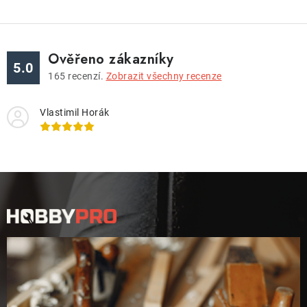
Ověřeno zákazníky
5.0
165
recenzí.
Zobrazit všechny recenze
Vlastimil Horák
Z
á
p
a
t
í