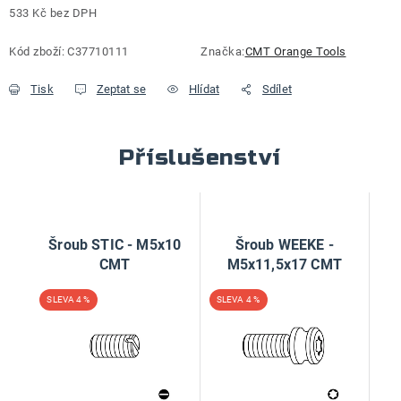
533 Kč bez DPH
Měrná cena:
Kód zboží:
C37710111
Značka:
CMT Orange Tools
Tisk
Zeptat se
Hlídat
Sdílet
Příslušenství
Šroub STIC - M5x10
Šroub WEEKE -
CMT
M5x11,5x17 CMT
4 %
4 %