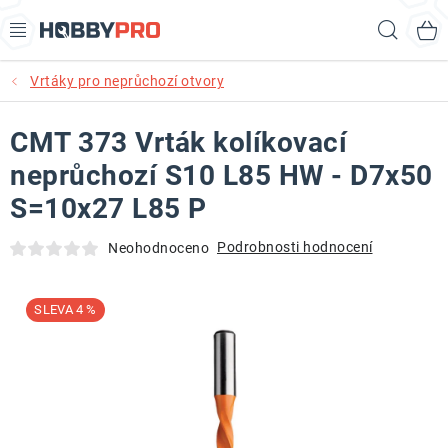
Přejít
Hled
na
obsah
Vrtáky pro neprůchozí otvory
AKCE
CMT 373 Vrták kolíkovací
PRODUKTY
neprůchozí S10 L85 HW - D7x50
PRODUKTY RECORD POWER
S=10x27 L85 P
PRODUKTY BENET
Podrobnosti hodnocení
Neohodnoceno
NOVINKY
4 %
KURZY SOUSTRUŽENÍ DŘEVA
KONTAKT