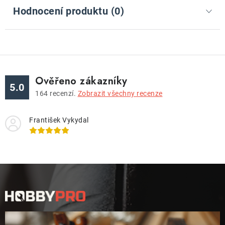
Hodnocení produktu (0)
Ověřeno zákazníky
5.0
164
recenzí.
Zobrazit všechny recenze
František Vykydal
Z
á
p
a