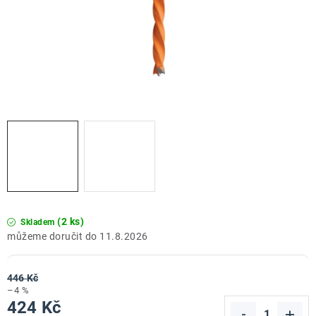
ZNAČKY
Doprava a platba
Kontakt
Obchodní podmínky
Podmínky ochrany osobních údajů
O nás
Reklamace zboží
Bezpečnost výrobků ( GPSR )
Katalog Record Power
(2 ks)
Skladem
11.8.2026
446 Kč
–4 %
424 Kč