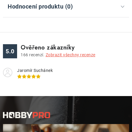
Hodnocení produktu (0)
Ověřeno zákazníky
5.0
166
recenzí.
Zobrazit všechny recenze
Jaromír Suchánek
Z
á
p
a