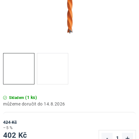
ZNAČKY
Doprava a platba
Kontakt
Obchodní podmínky
Podmínky ochrany osobních údajů
O nás
Reklamace zboží
Bezpečnost výrobků ( GPSR )
Katalog Record Power
(1 ks)
Skladem
14.8.2026
424 Kč
–5 %
402 Kč