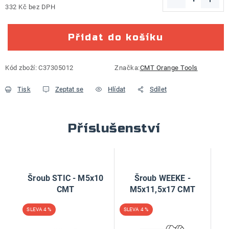
332 Kč bez DPH
Měrná cena:
Přidat do košíku
Kód zboží:
C37305012
Značka:
CMT Orange Tools
Tisk
Zeptat se
Hlídat
Sdílet
Příslušenství
Šroub STIC - M5x10
Šroub WEEKE -
CMT
M5x11,5x17 CMT
4 %
4 %