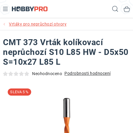
Přejít
Hled
na
obsah
Vrtáky pro neprůchozí otvory
AKCE
CMT 373 Vrták kolíkovací
PRODUKTY
neprůchozí S10 L85 HW - D5x50
PRODUKTY RECORD POWER
S=10x27 L85 L
PRODUKTY BENET
Podrobnosti hodnocení
Neohodnoceno
NOVINKY
5 %
KURZY SOUSTRUŽENÍ DŘEVA
KONTAKT