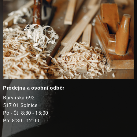
t
í
Prodejna a osobní odběr
Barvířská 692
517 01 Solnice
Po - Čt: 8:30 - 15:00
Pá: 8:30 - 12:00