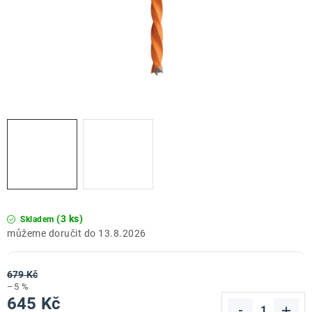
ZNAČKY
Doprava a platba
Kontakt
Obchodní podmínky
Podmínky ochrany osobních údajů
O nás
Reklamace zboží
Bezpečnost výrobků ( GPSR )
Katalog Record Power
(3 ks)
Skladem
13.8.2026
679 Kč
–5 %
645 Kč