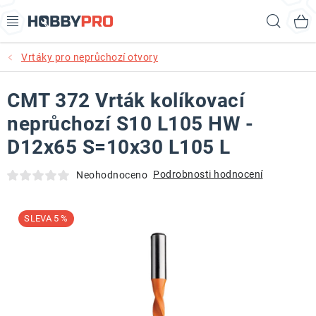
Přejít
Hled
na
obsah
Vrtáky pro neprůchozí otvory
AKCE
CMT 372 Vrták kolíkovací
PRODUKTY
neprůchozí S10 L105 HW -
PRODUKTY RECORD POWER
D12x65 S=10x30 L105 L
PRODUKTY BENET
Podrobnosti hodnocení
Neohodnoceno
NOVINKY
5 %
KURZY SOUSTRUŽENÍ DŘEVA
KONTAKT