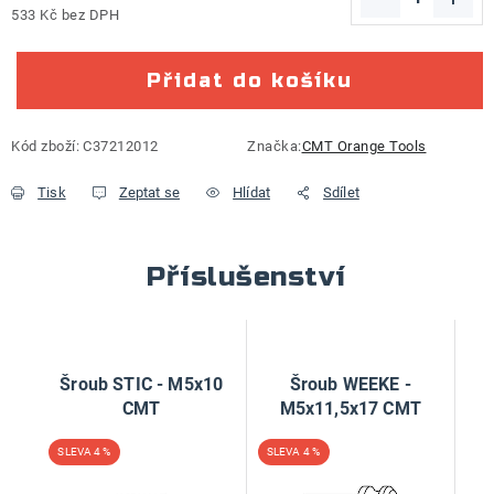
533 Kč bez DPH
Měrná cena:
Přidat do košíku
Kód zboží:
C37212012
Značka:
CMT Orange Tools
Tisk
Zeptat se
Hlídat
Sdílet
Příslušenství
Šroub STIC - M5x10
Šroub WEEKE -
CMT
M5x11,5x17 CMT
4 %
4 %