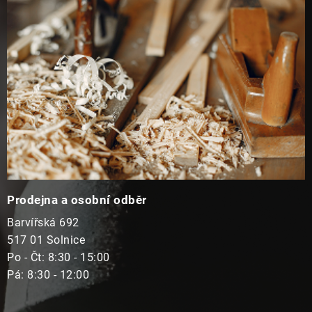
t
í
Prodejna a osobní odběr
Barvířská 692
517 01 Solnice
Po - Čt: 8:30 - 15:00
Pá: 8:30 - 12:00