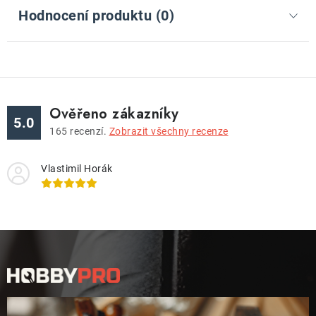
Hodnocení produktu (0)
Ověřeno zákazníky
5.0
165
recenzí.
Zobrazit všechny recenze
Vlastimil Horák
Z
á
p
a