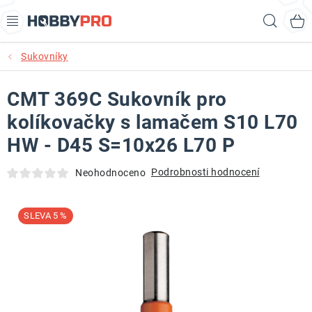
Přejít
Hled
na
obsah
Sukovníky
AKCE
CMT 369C Sukovník pro
PRODUKTY
kolíkovačky s lamačem S10 L70
PRODUKTY RECORD POWER
HW - D45 S=10x26 L70 P
PRODUKTY BENET
Podrobnosti hodnocení
Neohodnoceno
NOVINKY
5 %
KURZY SOUSTRUŽENÍ DŘEVA
KONTAKT