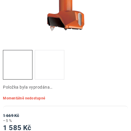
ZNAČKY
Doprava a platba
Kontakt
Obchodní podmínky
Podmínky ochrany osobních údajů
O nás
Reklamace zboží
Bezpečnost výrobků ( GPSR )
Katalog Record Power
Položka byla vyprodána…
Momentálně nedostupné
1 669 Kč
–5 %
1 585 Kč