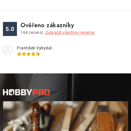
Ověřeno zákazníky
5.0
164
recenzí.
Zobrazit všechny recenze
František Vykydal
Z
á
p
a
t
í