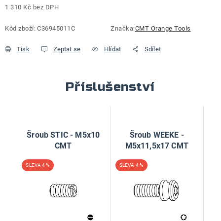
1 310 Kč bez DPH
Měrná cena:
Kód zboží:
C36945011C
Značka:
CMT Orange Tools
Tisk
Zeptat se
Hlídat
Sdílet
Příslušenství
Šroub STIC - M5x10
Šroub WEEKE -
CMT
M5x11,5x17 CMT
4 %
4 %