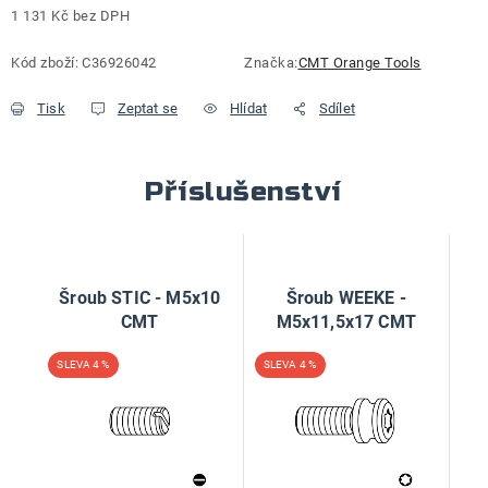
1 131 Kč bez DPH
Měrná cena:
Kód zboží:
C36926042
Značka:
CMT Orange Tools
Tisk
Zeptat se
Hlídat
Sdílet
Příslušenství
Šroub STIC - M5x10
Šroub WEEKE -
CMT
M5x11,5x17 CMT
4 %
4 %