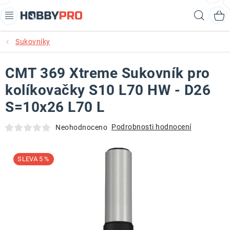
Přejít
Hled
na
obsah
Sukovníky
AKCE
CMT 369 Xtreme Sukovník pro
PRODUKTY
kolíkovačky S10 L70 HW - D26
PRODUKTY RECORD POWER
S=10x26 L70 L
PRODUKTY BENET
Podrobnosti hodnocení
Neohodnoceno
NOVINKY
5 %
KURZY SOUSTRUŽENÍ DŘEVA
KONTAKT