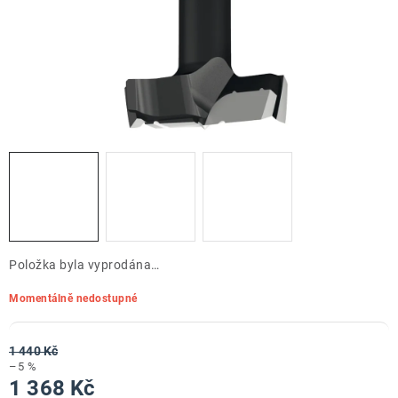
ZNAČKY
Doprava a platba
Kontakt
Obchodní podmínky
Podmínky ochrany osobních údajů
O nás
Reklamace zboží
Bezpečnost výrobků ( GPSR )
Katalog Record Power
Položka byla vyprodána…
Momentálně nedostupné
1 440 Kč
–5 %
1 368 Kč