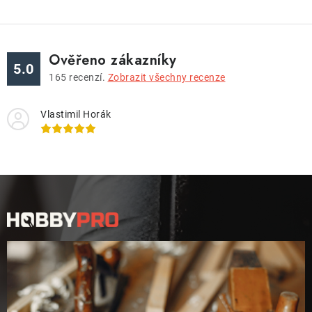
Ověřeno zákazníky
5.0
165
recenzí.
Zobrazit všechny recenze
Vlastimil Horák
Z
á
p
a
t
í