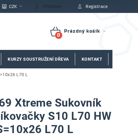
CZK
Přihlášení
Registrace
Prázdný košík
NÁKUPNÍ
KOŠÍK
KURZY SOUSTRUŽENÍ DŘEVA
KONTAKT
ZNAČKY
S=10x26 L70 L
69 Xtreme Sukovník
líkovačky S10 L70 HW
S=10x26 L70 L