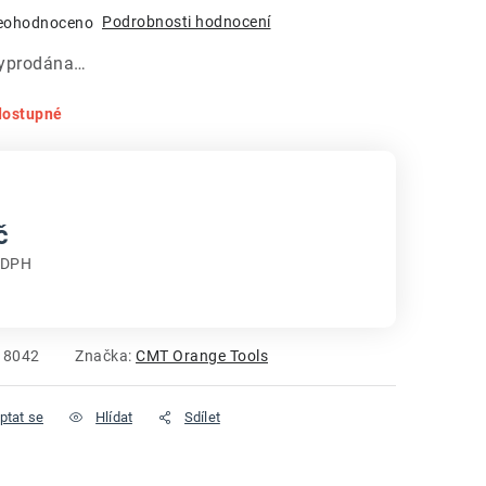
Podrobnosti hodnocení
eohodnoceno
vyprodána…
dostupné
č
 DPH
:
18042
Značka:
CMT Orange Tools
ptat se
Hlídat
Sdílet