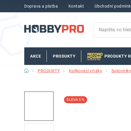
Přejít
Doprava a platba
Kontakt
Obchodní podmínk
na
obsah
AKCE
PRODUKTY
PRODUKTY 
Domů
PRODUKTY
Kolíkovací vrtáky
Sukovníky
5 %