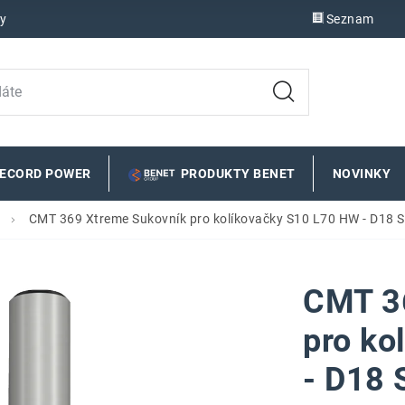
y
Seznam
RECORD POWER
PRODUKTY BENET
NOVINKY
CMT 369 Xtreme Sukovník pro kolíkovačky S10 L70 HW - D18 
CMT 3
pro ko
- D18 