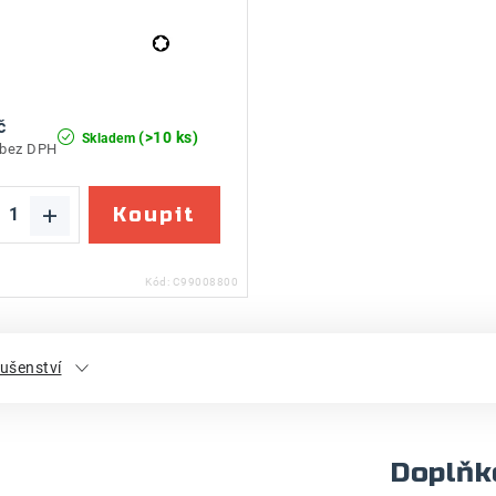
č
(>10 ks)
Skladem
 bez DPH
Kód:
C99008800
lušenství
Doplňk