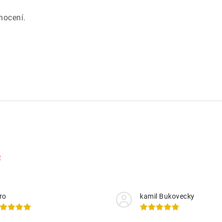
.
nocení.
e
ro
kamil Bukovecky