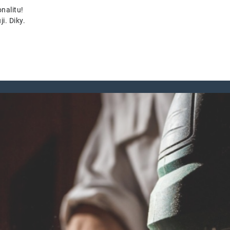
nalitu!
i. Diky.