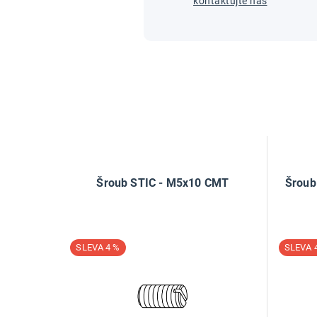
kontaktujte nás
Šroub STIC - M5x10 CMT
Šroub
4 %