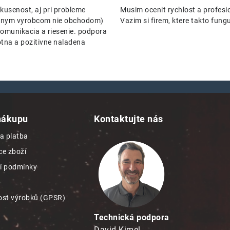
kusenost, aj pri probleme
Musim ocenit rychlost a profesio
nenym vyrobcom nie obchodom)
Vazim si firem, ktere takto funguj
omunikacia a riesenie. podpora
tna a pozitivne naladena
nákupu
Kontaktujte nás
a platba
e zboží
í podmínky
st výrobků (GPSR)
Technická podpora
David Kimel