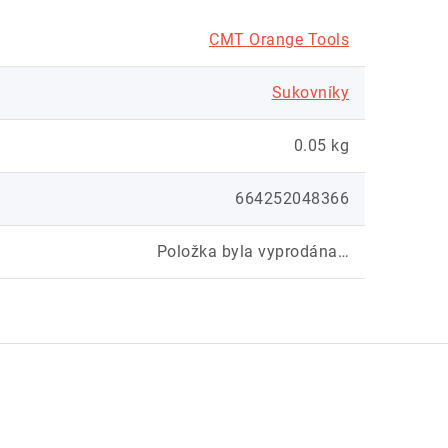
CMT Orange Tools
Sukovníky
0.05 kg
664252048366
Položka byla vyprodána…