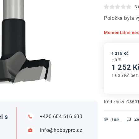
N
Položka byla 
Momentálně ne
1 318 Kč
–5 %
1 252 K
1 035 Kč bez
Měrná cena
Kód zboží:
C369
i s
+420 604 616 600
Tisk
Ze
info@hobbypro.cz