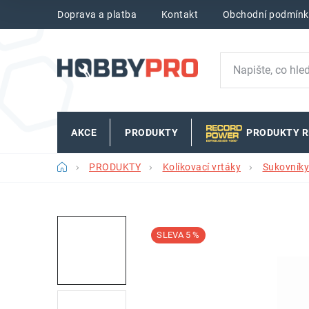
Přejít
Doprava a platba
Kontakt
Obchodní podmínk
na
obsah
AKCE
PRODUKTY
PRODUKTY 
Domů
PRODUKTY
Kolíkovací vrtáky
Sukovníky
5 %