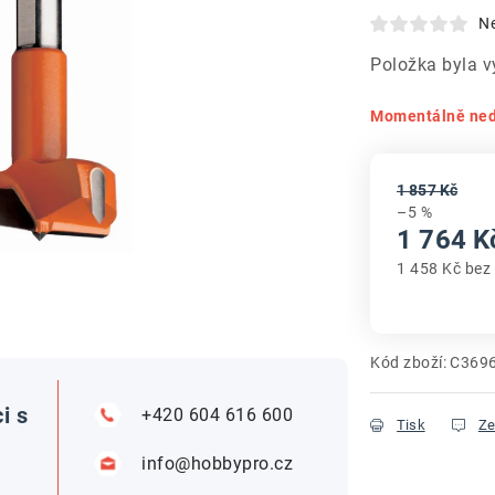
N
Položka byla 
Momentálně ne
1 857 Kč
–5 %
1 764 K
1 458 Kč bez
Měrná cena
Kód zboží:
C369
i s
+420 604 616 600
Tisk
Ze
info@hobbypro.cz