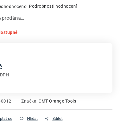
Podrobnosti hodnocení
eohodnoceno
vyprodána…
dostupné
č
 DPH
:
60012
Značka:
CMT Orange Tools
ptat se
Hlídat
Sdílet