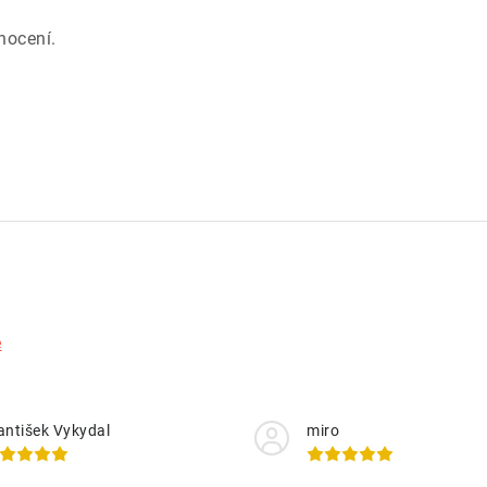
.
nocení.
e
antišek Vykydal
miro