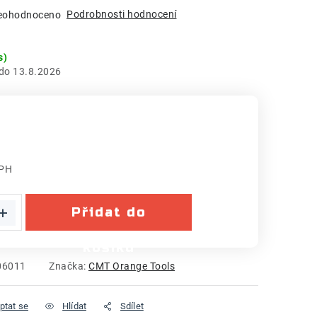
Podrobnosti hodnocení
eohodnoceno
s)
13.8.2026
DPH
:
Přidat do
košíku
06011
Značka:
CMT Orange Tools
ptat se
Hlídat
Sdílet