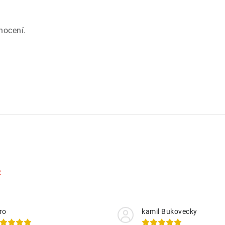
.
nocení.
e
ro
kamil Bukovecky