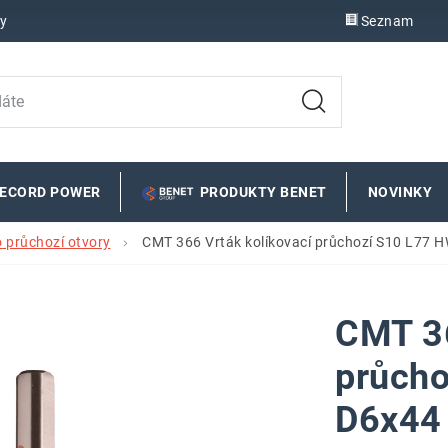
y
Seznam
RECORD POWER
PRODUKTY BENET
NOVINKY
o průchozí otvory
CMT 366 Vrták kolíkovací průchozí S10 L77 
CMT 36
průcho
D6x44