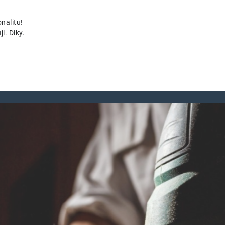
nalitu!
i. Diky.