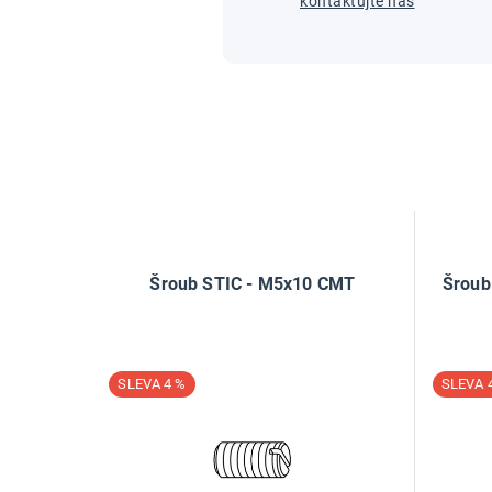
kontaktujte nás
Šroub STIC - M5x10 CMT
Šroub
4 %