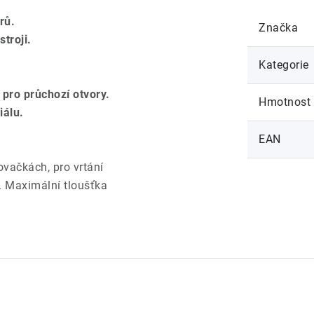
rů.
Značka
troji.
Kategorie
 pro průchozí otvory.
Hmotnost
iálu.
EAN
kovačkách, pro vrtání
. Maximální tloušťka