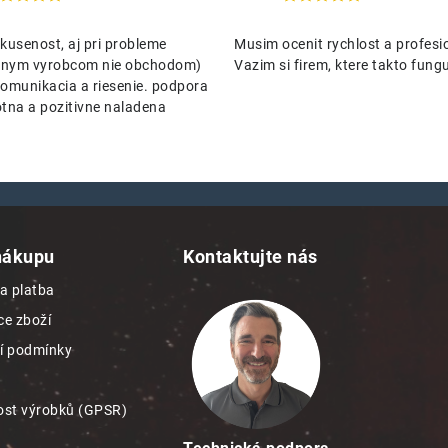
kusenost, aj pri probleme
Musim ocenit rychlost a profesio
nenym vyrobcom nie obchodom)
Vazim si firem, ktere takto funguj
omunikacia a riesenie. podpora
tna a pozitivne naladena
nákupu
Kontaktujte nás
a platba
e zboží
í podmínky
st výrobků (GPSR)