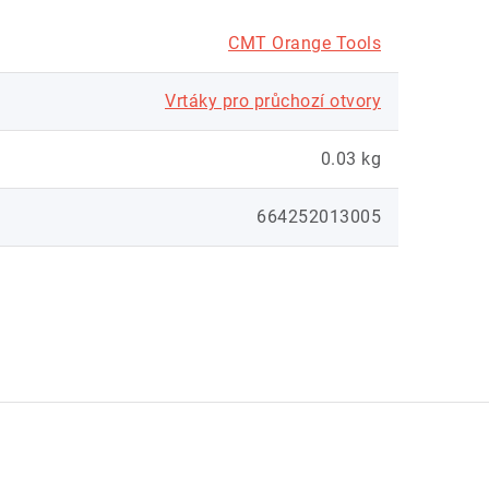
CMT Orange Tools
Vrtáky pro průchozí otvory
0.03 kg
664252013005