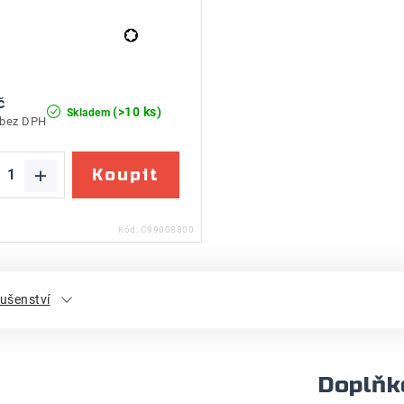
č
(>10 ks)
Skladem
 bez DPH
Kód:
C99008800
lušenství
Doplňk