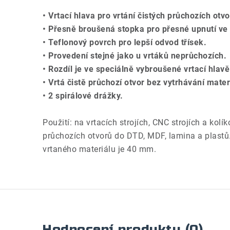
• Vrtací hlava pro vrtání čistých průchozích otvo
• Přesně broušená stopka pro přesné upnutí ve s
• Teflonový povrch pro lepší odvod třísek.
• Provedení stejné jako u vrtáků neprůchozích.
• Rozdíl je ve speciálně vybroušené vrtací hlavě
• Vrtá čistě průchozí otvor bez vytrhávání mater
• 2 spirálové drážky.
Použití: na vrtacích strojích, CNC strojích a kolí
průchozích otvorů do DTD, MDF, lamina a plastů
vrtaného materiálu je 40 mm.
Hodnocení produktu (0)