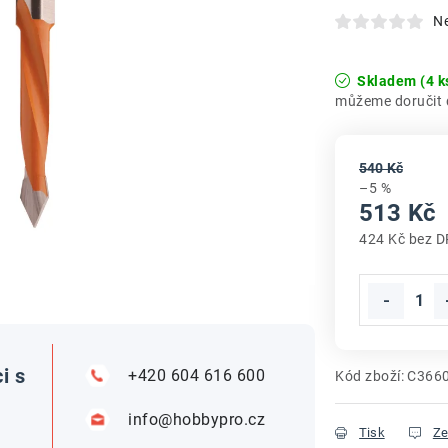
N
Skladem
(4 k
540 Kč
–5 %
513 Kč
424 Kč bez 
Měrná cena
i s
+420 604 616 600
Kód zboží:
C366
info@hobbypro.cz
Tisk
Ze