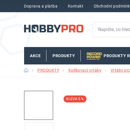
Přejít
Doprava a platba
Kontakt
Obchodní podmínk
na
obsah
AKCE
PRODUKTY
PRODUKTY 
Domů
PRODUKTY
Kolíkovací vrtáky
Vrtáky pr
5 %